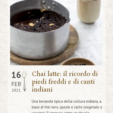
16
Chai latte: il ricordo di
piedi freddi e di canti
FEB
indiani
2021
Una bevanda tipica della cultura indiana, a
base di thè nero, spezie e latte (vegetale o
vaccino). Si prepara come un rituale,