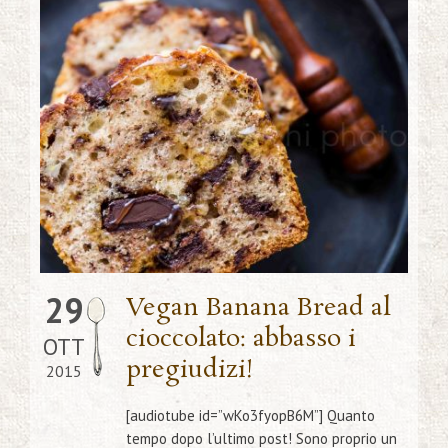
29
Vegan Banana Bread al
cioccolato: abbasso i
OTT
pregiudizi!
2015
[audiotube id=”wKo3fyopB6M”] Quanto
tempo dopo l’ultimo post! Sono proprio un