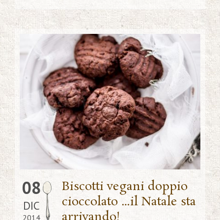
08
Biscotti vegani doppio
cioccolato …il Natale sta
DIC
arrivando!
2014