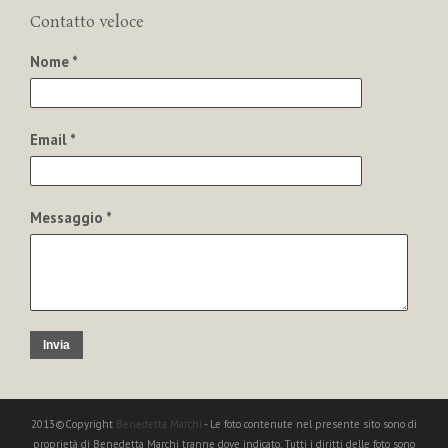
Contatto veloce
Nome *
Email *
Messaggio *
Invia
2013©Copyright
Benedetta Marchi
- Le foto contenute nel presente sito sono di
proprietà di Benedetta Marchi tranne dove indicato. Tutti i diritti delle foto sono