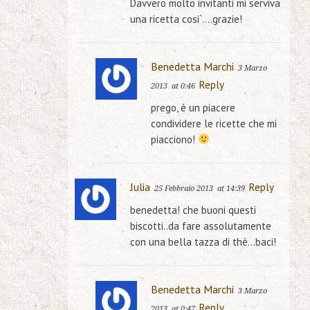
Davvero molto invitanti mi serviva
una ricetta cosi`….grazie!
Benedetta Marchi
3 Marzo
Reply
2013
at 0:46
prego, è un piacere
condividere le ricette che mi
piacciono!
Julia
Reply
25 Febbraio 2013
at 14:39
benedetta! che buoni questi
biscotti..da fare assolutamente
con una bella tazza di thè…baci!
Benedetta Marchi
3 Marzo
Reply
2013
at 0:47