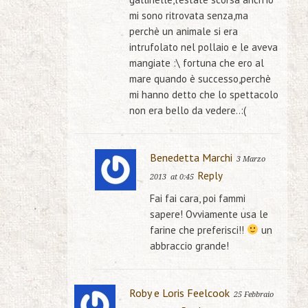
mi sono ritrovata senza,ma
perchè un animale si era
intrufolato nel pollaio e le aveva
mangiate :\ fortuna che ero al
mare quando è successo,perchè
mi hanno detto che lo spettacolo
non era bello da vedere..:(
Benedetta Marchi
3 Marzo
Reply
2013
at 0:45
Fai fai cara, poi fammi
sapere! Ovviamente usa le
farine che preferisci!!
un
abbraccio grande!
Roby e Loris Feelcook
25 Febbraio