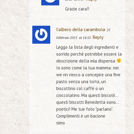
Grazie cara!!
l'albero della carambola
25
Reply
Febbraio 2013
at 14:55
Leggo la lista degli ingredienti e
sorrido perchè potrebbe essere la
descrizione della mia dispensa
Io sono come la tua mamma: nei
we nn riesco a concepire una fine
pasto senza una torta, un
biscottino col caffé o un
cioccolatino. Ma questi biscotii…
questi biscotti Benedetta sono…
poetici! Me tue foto "parlano".
Complimenti e un bacione
simo