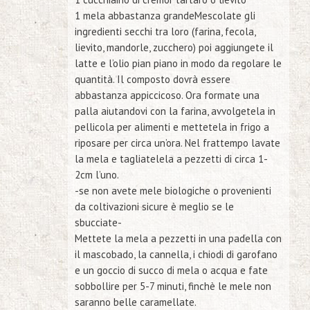
1 mela abbastanza grandeMescolate gli
ingredienti secchi tra loro (farina, fecola,
lievito, mandorle, zucchero) poi aggiungete il
latte e l’olio pian piano in modo da regolare le
quantità. Il composto dovrà essere
abbastanza appiccicoso. Ora formate una
palla aiutandovi con la farina, avvolgetela in
pellicola per alimenti e mettetela in frigo a
riposare per circa un’ora. Nel frattempo lavate
la mela e tagliatelela a pezzetti di circa 1-
2cm l’uno.
-se non avete mele biologiche o provenienti
da coltivazioni sicure è meglio se le
sbucciate-
Mettete la mela a pezzetti in una padella con
il mascobado, la cannella, i chiodi di garofano
e un goccio di succo di mela o acqua e fate
sobbollire per 5-7 minuti, finchè le mele non
saranno belle caramellate.