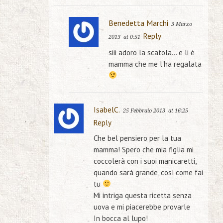
Benedetta Marchi
3 Marzo
Reply
2013
at 0:51
siii adoro la scatola… e li è
mamma che me l'ha regalata
IsabelC.
25 Febbraio 2013
at 16:25
Reply
Che bel pensiero per la tua
mamma! Spero che mia figlia mi
coccolerà con i suoi manicaretti,
quando sarà grande, così come fai
tu
Mi intriga questa ricetta senza
uova e mi piacerebbe provarle
In bocca al lupo!