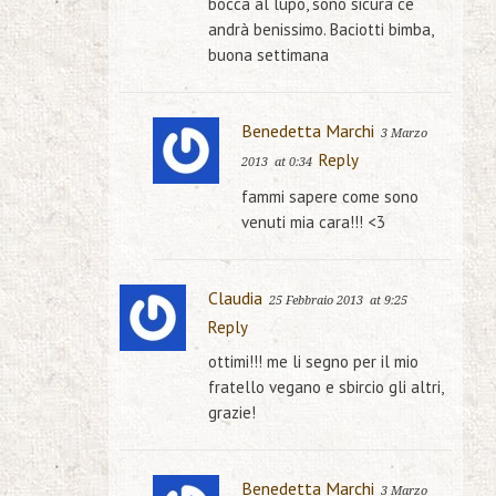
bocca al lupo, sono sicura ce
andrà benissimo. Baciotti bimba,
buona settimana
Benedetta Marchi
3 Marzo
Reply
2013
at 0:34
fammi sapere come sono
venuti mia cara!!! <3
Claudia
25 Febbraio 2013
at 9:25
Reply
ottimi!!! me li segno per il mio
fratello vegano e sbircio gli altri,
grazie!
Benedetta Marchi
3 Marzo