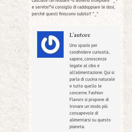
Lasciate raffeddare -o almeno intiepidire ^_*-
e servite!
*vi consiglio di raddoppiare le dosi,
perchè questi finiscono subito!! ^_^
L'autore
Uno spazio per
condividere curiosità,
sapere, conoscenze
legate al cibo e
all'alimentazione. Qui si
parla di cucina naturale
e tutto quello le
concerne. Fashion
Flavors si propone di
trovare un modo più
consapevole di
alimentarsi su questo
pianeta.