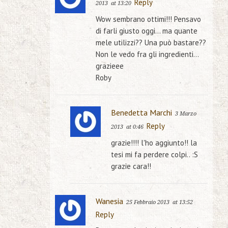
Reply
2013
at 13:20
Wow sembrano ottimi!!! Pensavo
di farli giusto oggi… ma quante
mele utilizzi?? Una può bastare??
Non le vedo fra gli ingredienti…
grazieee
Roby
Benedetta Marchi
3 Marzo
Reply
2013
at 0:46
grazie!!!! l'ho aggiunto!! la
tesi mi fa perdere colpi.. :S
grazie cara!!
Wanesia
25 Febbraio 2013
at 13:52
Reply