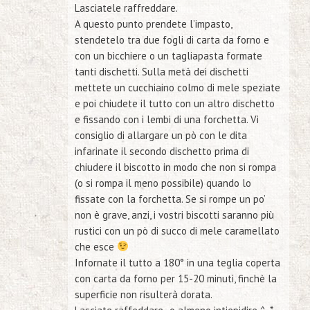
Lasciatele raffreddare.
A questo punto prendete l’impasto,
stendetelo tra due fogli di carta da forno e
con un bicchiere o un tagliapasta formate
tanti dischetti. Sulla metà dei dischetti
mettete un cucchiaino colmo di mele speziate
e poi chiudete il tutto con un altro dischetto
e fissando con i lembi di una forchetta.
Vi
consiglio
di allargare un pò con le dita
infarinate il secondo dischetto prima di
chiudere il biscotto in modo che non si rompa
(o si rompa il meno possibile) quando lo
fissate con la forchetta. Se si rompe un po’
non è grave, anzi, i vostri biscotti saranno più
rustici con un pò di succo di mele caramellato
che esce
Infornate il tutto a 180° in una teglia coperta
con carta da forno per 15-20 minuti, finchè la
superficie non risulterà dorata.