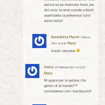
ancora un po’ invernale forse, ma
del resto la neve scende a fiotti!
aspettiamo la primavera! tutto
molto bello!
Benedetta Marchi
3 Marzo
Reply
2013
at 0:44
Grazie carissima
Enrica
25 Febbraio 2013
at 12:31
Reply
Mi spiace per le galline, che
gente c’è al mondo???
consoliamoci con i tuoi biscotti!