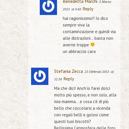
Benedetta Marchi
3 Marzo
Reply
2013
at 0:43
hai ragionissimo!! Io dico
sempre viva la
contaminzazione e quindi via
alle distrazioni… basta non
averne troppe
un abbraccio cara
Stefania Zecca
25 Febbraio 2013
at
Reply
12:18
Ma che dici! Anch’io farei dolci
molto più spesso, e non solo, alla
mia mamma… e cosa c’è di più
bello che coccolarsi a vicenda
con regali belli e golosi come
questi tuoi biscotti?
Bellissima l’atmosfera delle foto,