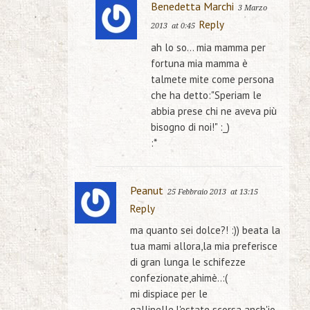
Benedetta Marchi
3 Marzo
Reply
2013
at 0:45
ah lo so… mia mamma per
fortuna mia mamma è
talmete mite come persona
che ha detto:"Speriam le
abbia prese chi ne aveva più
bisogno di noi!" :_)
:*
Peanut
25 Febbraio 2013
at 13:15
Reply
ma quanto sei dolce?! :)) beata la
tua mami allora,la mia preferisce
di gran lunga le schifezze
confezionate,ahimè..:(
mi dispiace per le
gallinelle,l'estate scorsa anch'io