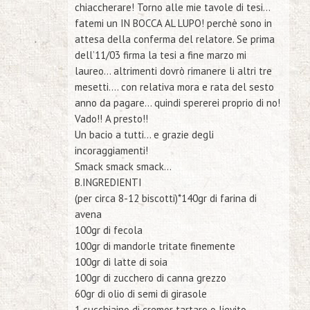
chiaccherare! Torno alle mie tavole di tesi…
fatemi un IN BOCCA AL LUPO! perchè sono in
attesa della conferma del relatore. Se prima
dell’11/03 firma la tesi a fine marzo mi
laureo… altrimenti dovrò rimanere li altri tre
mesetti…. con relativa mora e rata del sesto
anno da pagare… quindi spererei proprio di no!
Vado!! A presto!!
Un bacio a tutti… e grazie degli
incoraggiamenti!
Smack smack smack…
B.
INGREDIENTI
(per circa 8-12 biscotti)*
140gr di farina di
avena
100gr di fecola
100gr di mandorle tritate finemente
100gr di latte di soia
100gr di zucchero di canna grezzo
60gr di olio di semi di girasole
1 cucchiaino di cremor tartaro o lievito