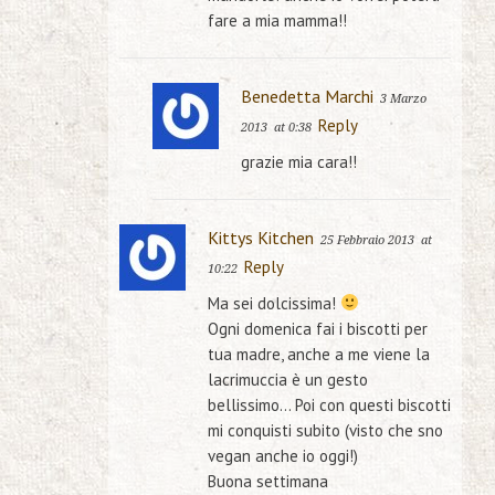
fare a mia mamma!!
Benedetta Marchi
3 Marzo
Reply
2013
at 0:38
grazie mia cara!!
Kittys Kitchen
25 Febbraio 2013
at
Reply
10:22
Ma sei dolcissima!
Ogni domenica fai i biscotti per
tua madre, anche a me viene la
lacrimuccia è un gesto
bellissimo… Poi con questi biscotti
mi conquisti subito (visto che sno
vegan anche io oggi!)
Buona settimana