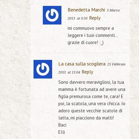
Benedetta Marchi
3 Marzo
Reply
2013
at 0:50
mi commuovo sempre a
leggere i tuoi commenti…
grazie di cuore! :_)
La casa sulla scogliera
25 Febbraio
Reply
2013
at 15:04
Sono davvero meravigliosi, la tua
mamma è fortunata ad avere una
figlia premurosa come te, cara! E
poi, la scatola, una vera chicca. Io
adoro queste vecchie scatole di
latta, mi piacciono da matti!
Baci
Elli