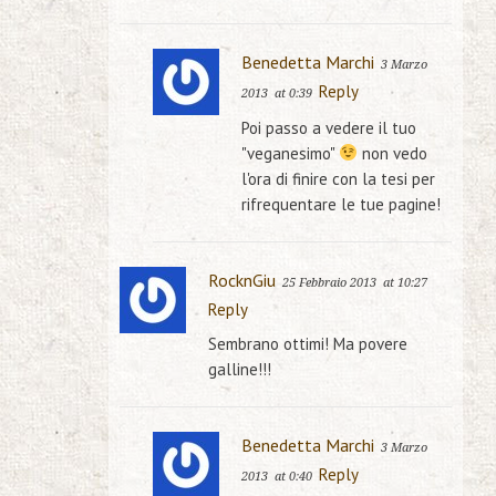
Benedetta Marchi
3 Marzo
Reply
2013
at 0:39
Poi passo a vedere il tuo
"veganesimo"
non vedo
l'ora di finire con la tesi per
rifrequentare le tue pagine!
RocknGiu
25 Febbraio 2013
at 10:27
Reply
Sembrano ottimi! Ma povere
galline!!!
Benedetta Marchi
3 Marzo
Reply
2013
at 0:40