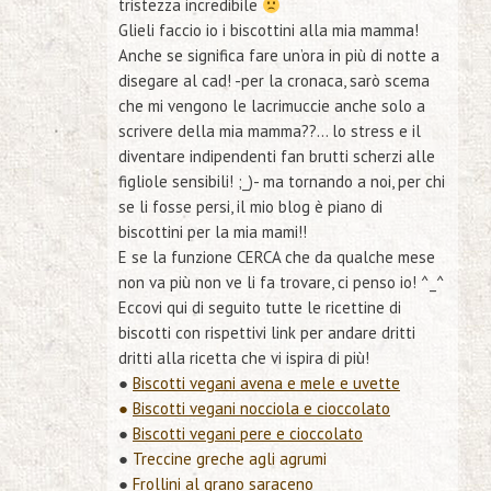
tristezza incredibile
Glieli faccio io i biscottini alla mia mamma!
Anche se significa fare un’ora in più di notte a
disegare al cad!
-per la cronaca, sarò scema
che mi vengono le lacrimuccie anche solo a
scrivere della mia mamma??… lo stress e il
diventare indipendenti fan brutti scherzi alle
figliole sensibili! ;_)-
ma tornando a noi, per chi
se li fosse persi, il mio blog è piano di
biscottini per la mia mami!!
E se la funzione CERCA che da qualche mese
non va più non ve li fa trovare, ci penso io! ^_^
Eccovi qui di seguito tutte le ricettine di
biscotti con rispettivi link per andare dritti
dritti alla ricetta che vi ispira di più!
●
Biscotti vegani avena e mele e uvette
●
Biscotti vegani nocciola e cioccolato
●
Biscotti vegani pere e cioccolato
●
Treccine greche agli agrumi
●
Frollini al grano saraceno