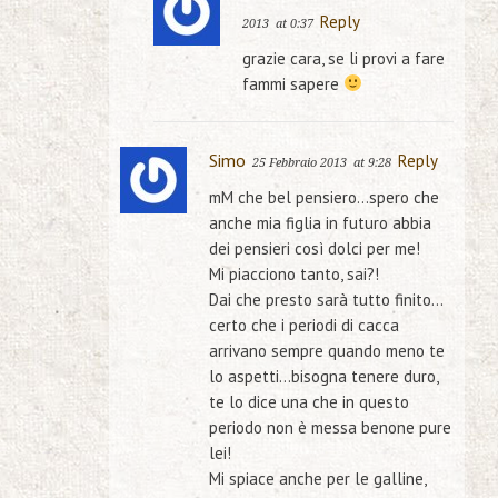
Reply
2013
at 0:37
grazie cara, se li provi a fare
fammi sapere
Simo
Reply
25 Febbraio 2013
at 9:28
mM che bel pensiero…spero che
anche mia figlia in futuro abbia
dei pensieri così dolci per me!
Mi piacciono tanto, sai?!
Dai che presto sarà tutto finito…
certo che i periodi di cacca
arrivano sempre quando meno te
lo aspetti…bisogna tenere duro,
te lo dice una che in questo
periodo non è messa benone pure
lei!
Mi spiace anche per le galline,