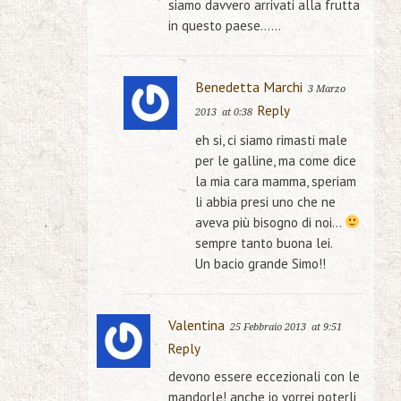
siamo davvero arrivati alla frutta
in questo paese……
Benedetta Marchi
3 Marzo
Reply
2013
at 0:38
eh si, ci siamo rimasti male
per le galline, ma come dice
la mia cara mamma, speriam
li abbia presi uno che ne
aveva più bisogno di noi…
sempre tanto buona lei.
Un bacio grande Simo!!
Valentina
25 Febbraio 2013
at 9:51
Reply
devono essere eccezionali con le
mandorle! anche io vorrei poterli