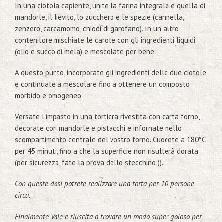
In una ciotola capiente, unite la farina integrale e quella di
mandorle, il lievito, lo zucchero e le spezie (cannella,
zenzero, cardamomo, chiodi di garofano). In un altro
contenitore mischiate le carote con gli ingredienti liquidi
(olio e succo di mela) e mescolate per bene.
A questo punto, incorporate gli ingredienti delle due ciotole
e continuate a mescolare fino a ottenere un composto
morbido e omogeneo.
Versate l’impasto in una tortiera rivestita con carta forno,
decorate con mandorle e pistacchi e infornate nello
scompartimento centrale del vostro forno. Cuocete a 180°C
per 45 minuti, fino a che la superficie non risulterà dorata
(per sicurezza, fate la prova dello stecchino:)).
Con queste dosi potrete realizzare una torta per 10 persone
circa.
Finalmente Vale è riuscita a trovare un modo super goloso per