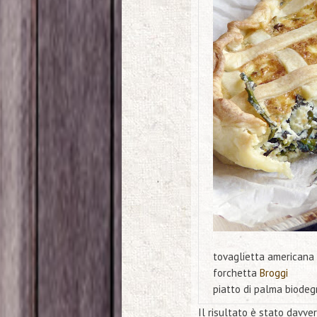
tovaglietta americana
forchetta
Broggi
piatto di palma biode
Il risultato è stato davver