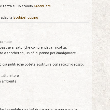
 e tazza sullo sfondo
GreenGate
radabile
Ecobioshopping
oma made
 toast avanzato
(
che comprendeva:
ricotta,
to a tocchettini,
un pò di panna per amalgamare il
 già puliti
(che potete sostituire con radicchio rosso,
 latte intero
a ambiente
rbe lavandole con 3-4 risciacqui in acqua e aceto.