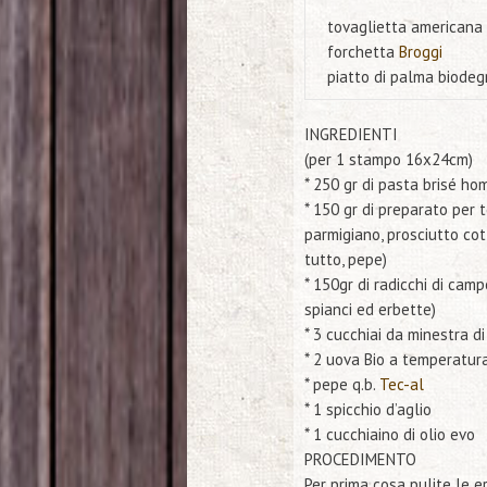
tovaglietta americana
forchetta
Broggi
piatto
di palma biodeg
INGREDIENTI
(per 1 stampo 16x24cm)
*
250 gr di pasta brisé h
*
150 gr di preparato per
parmigiano,
prosciutto cot
tutto,
pepe)
*
150gr di radicchi di campo
spianci ed erbette)
*
3 cucchiai da minestra di
*
2 uova Bio a temperatur
* pepe q.b.
Tec-al
* 1 spicchio d’aglio
* 1 cucchiaino di olio evo
PROCEDIMENTO
Per prima cosa pulite le e