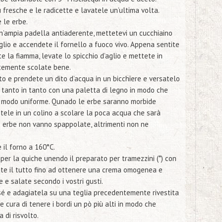
ù fresche e le radicette e lavatele un’ultima volta.
 le erbe.
’ampia padella antiaderente, mettetevi un cucchiaino
’aglio e accendete il fornello a fuoco vivo. Appena sentite
te la fiamma, levate lo spicchio d’aglio e mettete in
temente scolate bene.
to e prendete un dito d’acqua in un bicchiere e versatelo
i tanto in tanto con una paletta di legno in modo che
in modo uniforme. Qunado le erbe saranno morbide
tele in un colino a scolare la poca acqua che sarà
 erbe non vanno spappolate, altrimenti non ne
il forno a 160°C.
 per la quiche unendo
il preparato per tramezzini
(*)
con
late il tutto fino ad ottenere una crema omogenea e
 e salate secondo i vostri gusti.
sé e adagiatela su una teglia precedentemente rivestita
e cura di tenere i bordi un pò più alti in modo che
 di risvolto.