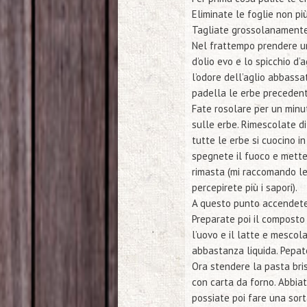
Eliminate le foglie non pi
Tagliate grossolanamente
Nel frattempo prendere un
d’olio evo e lo spicchio d
l’odore dell’aglio abbassa
padella le erbe preceden
Fate rosolare per un minu
sulle erbe. Rimescolate d
tutte le erbe si cuocino 
spegnete il fuoco e mette
rimasta
(mi raccomando le
percepirete più i sapori
).
A questo punto accendete 
Preparate poi il composto
l’uovo e il latte e mesco
abbastanza liquida. Pepate
Ora stendere la pasta bri
con carta da forno. Abbiat
possiate poi fare una sorta