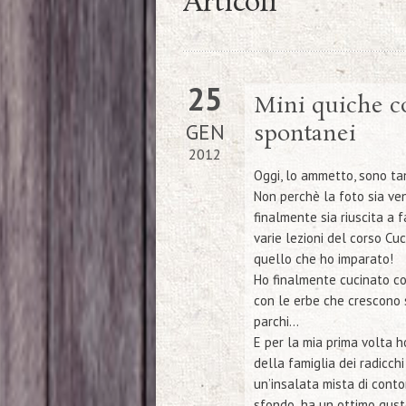
Articoli
25
Mini quiche co
GEN
spontanei
2012
Oggi, lo ammetto, sono ta
Non perchè la foto sia ve
finalmente sia riuscita a 
varie lezioni del corso
Cuc
quello che ho imparato!
Ho finalmente cucinato con
con le erbe che crescono sp
parchi…
E per la mia prima volta 
della famiglia dei radicch
un’insalata mista di cont
sfondo..ha un ottimo gust