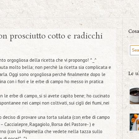
Cosa
n prosciutto cotto e radicchi
nto orgogliosa della ricetta che vi propongo! ^_^
nuta molto bella; non perchè la ricetta sia complicata e
Le u
farla. Oggi sono orgogliosa perchè finalmente dopo le
ina con i fiori e le erbe di campo
ho messo in pratica
 le erbe di campo, si si avete capito bene; ho cucinato
ontanee nei campi non coltivati, sui cigli dei fiumi, nei
ho deciso di provare una torta salata
(con erbe di campo
i – Caccialepre, Ragagiolo, Borsa del Pastore- )
e
orno
(con la Pimpinella che vedete nella tazza sullo
o di noce!^_^)
.