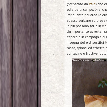
(preparato da
Vale
) che e
ed erbe di campo. Direi c
Per quanto riguarda le er
spesso serbano sorprese d
in più possono farlo in m
Un
importante avvertenza
esperti o in compagnia di 
insegnante) e di sostituir
rosso, spinaci ed erbette
c
contadino o fruttivendolo 