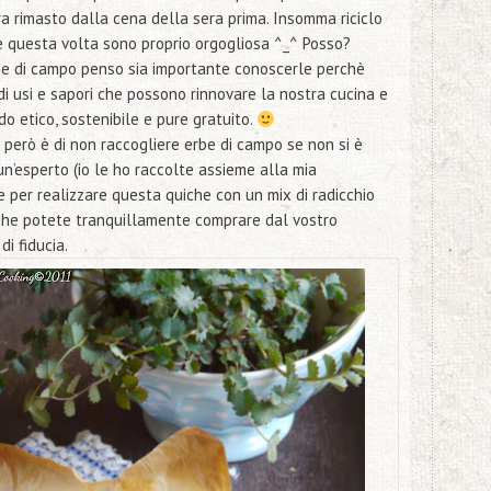
ra rimasto dalla cena della sera prima. Insomma riciclo
he questa volta sono proprio orgogliosa ^_^ Posso?
be di campo penso sia importante conoscerle perchè
i usi e sapori che possono rinnovare la nostra cucina e
odo
etico
,
sostenibile
e pure
gratuito
.
però è di
non raccogliere erbe di campo se non si è
un’esperto
(io le ho raccolte assieme alla mia
le per realizzare questa quiche con un
mix di radicchio
he potete tranquillamente comprare dal vostro
di fiducia.