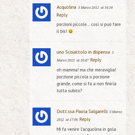
Acquolina
3 Marzo 2012
at 16:34
Reply
porzioni piccole… così si può fare
il bis!
uno Scoiattolo in dispensa
3
Reply
Marzo 2012
at 16:47
oh mamma! ma che meraviglia!
porzione piccola o porzione
grande, come si fa a non finirla
tutta subito?
Dott.ssa Paola Salgarelli
3 Marzo
Reply
2012
at 17:06
Mi fa venire l’acquolina in gola