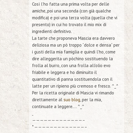
Così l’ho fatta una prima volta per delle
amiche, poi una seconda (con già qualche
modifica) e poi una terza volta (quella che vi
presento) in cui ho trovato il mio mix di
ingredienti definitivo.
La tarte che proponeva Mascia era davvero
deliziosa ma un pò troppo “dolce e densa” per
i gusti della mia famiglia e quindi l’ho, come
dire alleggerita un pòchino sostituendo la
frolla al burro, con una frolla all’olio evo
friabile e leggera e ho diminuito il
quantitativo di panna sostituendola con il
latte per un ripieno più cremoso e fresco. ^_^
Per la ricetta originale di Mascia vi rimando
direttamente al
suo blog
, per la mia,
continuate a leggere…. ^_^
—————————————–
*
—————————————–