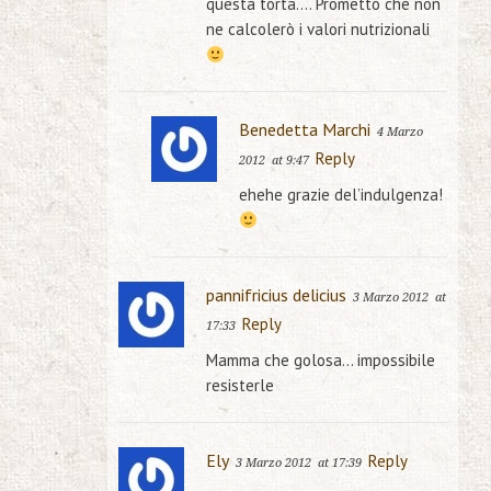
questa torta…. Prometto che non
ne calcolerò i valori nutrizionali
Benedetta Marchi
4 Marzo
Reply
2012
at 9:47
ehehe grazie del’indulgenza!
pannifricius delicius
3 Marzo 2012
at
Reply
17:33
Mamma che golosa… impossibile
resisterle
Ely
Reply
3 Marzo 2012
at 17:39