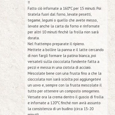
!!
Fatto ciò infornate a 160°C per 15 minuti. Poi
tiratela fuori dal forno, levate pesetti,
tegame, legumi o quello che avete messo,
levate anche la carta da forno e rinfornate
per altri 10 minuti finchè la frolla non sarà
dorata.
Nel frattempo preparate il ripieno.
Mettete a bollire la panna e il latte cercando
di non fargli formare la patina bianca, poi
versateli sulla cioccolata fondente fatta a
pezzi e messa in una ciotola di acciaio.
Mescolate bene con una frusta fino a che la
cioccolata non sarà sciolta poi aggiungetevi
un uovo e, sempre con la frusta mescolate il
tutto per ottenere un composto omogeneo.
Versate ora la crema dentro il guscio di frolla
e infornate a 120°C finché non avrà assunto
la consistenza di un budino
(circa 15-20
minuti)
.