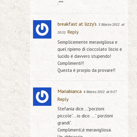
:***
breakfast at lizzy's
3 Marzo 2012
at
Reply
20:51
Semplicemente meravigliosa e
quel ripieno di cioccolato liscio e
lucido é davvero stupendo!
Complimenti!!
Questa é prorpio da provare!!
Mariabianca
4 Marzo 2012
at 0:17
Reply
Stefania dice …”porzioni
piccole”….io dico ….” porzioni
grandi”.
Complimenti,è meravigliosa.
Un abbraccio.