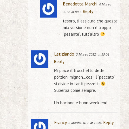
Benedetta Marchi
4 Marzo
Reply
2012
at 9:47
tesoro, ti assicuro che questa
mia versione non è troppo
“pesante”, tutt’altro
Letiziando
3 Marzo 2012
at 15:04
Reply
Mi piace il trucchetto delle
porzioni mignon…così il “peccato”
si divide in tanti pezzetti
Superba come sempre.
Un bacione e buon week end
Francy
Reply
3 Marzo 2012
at 15:24