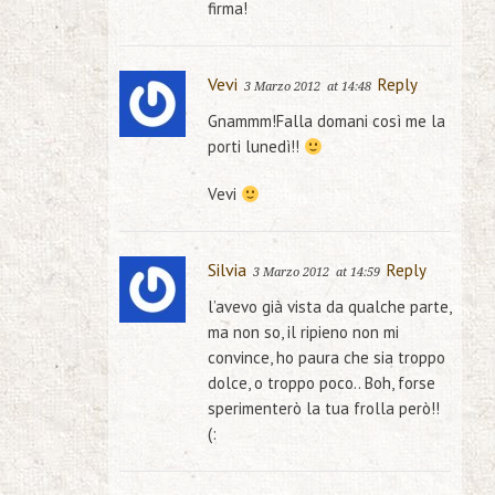
firma!
Vevi
Reply
3 Marzo 2012
at 14:48
Gnammm!Falla domani così me la
porti lunedì!!
Vevi
Silvia
Reply
3 Marzo 2012
at 14:59
l’avevo già vista da qualche parte,
ma non so, il ripieno non mi
convince, ho paura che sia troppo
dolce, o troppo poco.. Boh, forse
sperimenterò la tua frolla però!!
(: