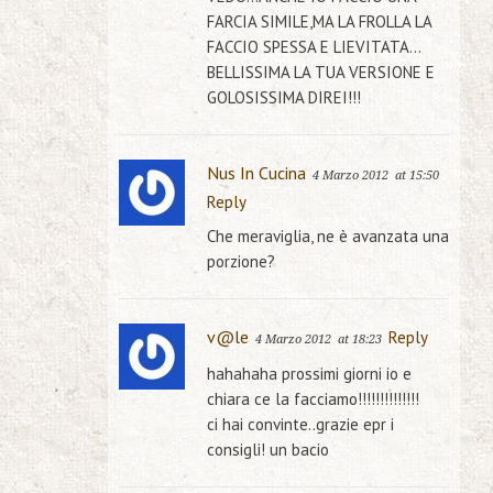
FARCIA SIMILE,MA LA FROLLA LA
FACCIO SPESSA E LIEVITATA…
BELLISSIMA LA TUA VERSIONE E
GOLOSISSIMA DIREI!!!
Nus In Cucina
4 Marzo 2012
at 15:50
Reply
Che meraviglia, ne è avanzata una
porzione?
v@le
Reply
4 Marzo 2012
at 18:23
hahahaha prossimi giorni io e
chiara ce la facciamo!!!!!!!!!!!!!!
ci hai convinte..grazie epr i
consigli! un bacio