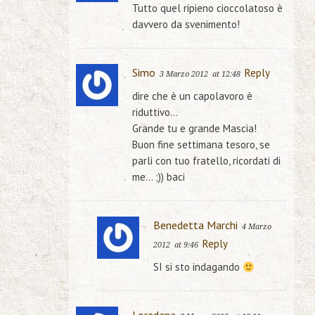
Tutto quel ripieno cioccolatoso è
davvero da svenimento!
Simo
Reply
3 Marzo 2012
at 12:48
dire che è un capolavoro è
riduttivo…
Grande tu e grande Mascia!
Buon fine settimana tesoro, se
parli con tuo fratello, ricordati di
me… ;)) baci
Benedetta Marchi
4 Marzo
Reply
2012
at 9:46
SI si sto indagando