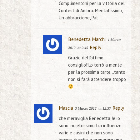
Complimentoni per la vittoria del
Contest di Ambra. Meritatissimo,
Un abbraccione, Pat
Benedetta Marchi
4 Marzo
Reply
2012
at 9:45
Grazie dell’ottimo
consiglio!!Lo terrò a mente
per la prossima tarte…tanto
non si farà attendere troppo
Mascia
Reply
3 Marzo 2012
at 12:37
che meraviglia Benedetta !e io
sono indietrissimo tra influenze
varie e casini che non sono
ancora riuscita a preparare una