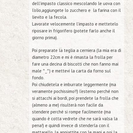
dell’impasto classico mescolando le uova con
l’olio,aggiungete lo zucchero e la farina con il
lievito e la fecola.
Lavorate velocemente l’impasto e mettetelo
riposare in frigorifero
(potete farlo anche il
giorno prima)
.
Poi preparate la teglia a cerniera
(la mia era di
diametro 22cm e mi è rimasta la frolla per
fare una decina di biscotti che non fanno mai
male ^_^)
e mettevi la carta da forno sul
fondo.
Poi chiudetela e imburrate leggermente
(ma
veramente pochissimo!!)
l’esterno perché non
si attacchi ai bordi, poi prendete la frolla che
(almeno a me)
risulterà non facile da
stendere perché si rompe facilmente
(ma
quando è cotta vedrete che ne sarà valsa la
pena!)
e quindi invece di stenderla con il
mattarello, la appiattite con le mani e poi la