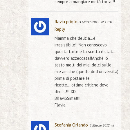
sempre a mangiare metà torta!!!
flavia priolo
3 Marzo 2012
at 13:31
Reply
Mamma che delizia…è
irresistibile!!!Non conoscevo
questa tarte e la scelta è stata
davvero azzeccata!!Anche io
testo molti dei miei dolci sulle
mie amiche (quelle dell’università)
prima di postare le
ricette….ottime critiche devo
dire….!!! XD
BRaviSSima!!!!!
Flavia
Stefania Orlando
3 Marzo 2012
at