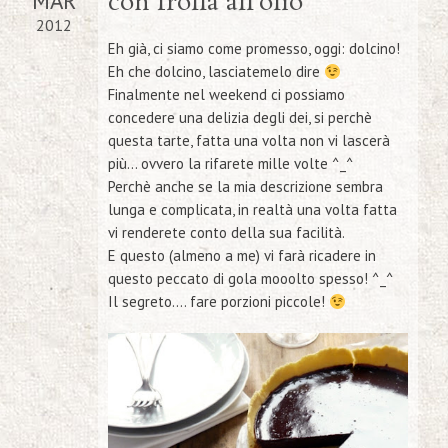
MAR
con frolla all’olio
2012
Eh già, ci siamo come promesso, oggi:
dolcino
!
Eh che dolcino, lasciatemelo dire
Finalmente nel weekend ci possiamo
concedere una delizia degli dei, si perchè
questa tarte, fatta una volta non vi lascerà
più… ovvero la rifarete mille volte ^_^
Perchè anche se la mia descrizione sembra
lunga e complicata, in realtà una volta fatta
vi renderete conto della sua facilità.
E questo (almeno a me) vi farà ricadere in
questo peccato di gola mooolto spesso! ^_^
Il
segreto
…. fare porzioni piccole!