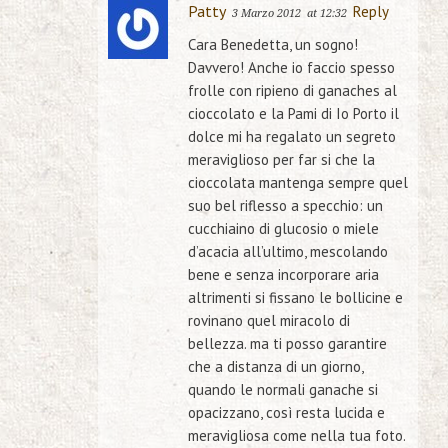
Patty
Reply
3 Marzo 2012
at 12:32
Cara Benedetta, un sogno!
Davvero! Anche io faccio spesso
frolle con ripieno di ganaches al
cioccolato e la Pami di Io Porto il
dolce mi ha regalato un segreto
meraviglioso per far si che la
cioccolata mantenga sempre quel
suo bel riflesso a specchio: un
cucchiaino di glucosio o miele
d’acacia all’ultimo, mescolando
bene e senza incorporare aria
altrimenti si fissano le bollicine e
rovinano quel miracolo di
bellezza. ma ti posso garantire
che a distanza di un giorno,
quando le normali ganache si
opacizzano, così resta lucida e
meravigliosa come nella tua foto.