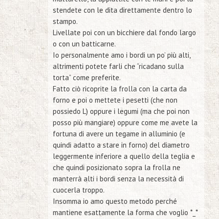
stendete con le dita direttamente dentro lo
stampo.
Livellate poi con un bicchiere dal fondo largo
o con un batticarne.
Io personalmente amo i bordi un po’ più alti,
altrimenti potete farli che “ricadano sulla
torta” come preferite.
Fatto ciò ricoprite la frolla con la carta da
forno e poi o mettete i pesetti
(che non
possiedo L)
oppure i legumi
(ma che poi non
posso più mangiare)
oppure come me avete la
fortuna di avere un tegame in alluminio
(e
quindi adatto a stare in forno)
del diametro
leggermente inferiore a quello della teglia e
che quindi posizionato sopra la frolla ne
manterrà alti i bordi senza la necessità di
cuocerla troppo.
Insomma io amo questo metodo perché
mantiene esattamente la forma che voglio *_*