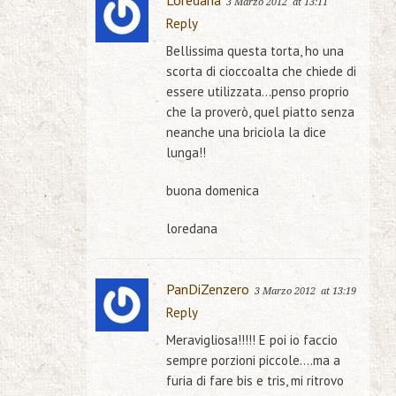
Loredana
3 Marzo 2012
at 13:11
Reply
Bellissima questa torta, ho una
scorta di cioccoalta che chiede di
essere utilizzata…penso proprio
che la proverò, quel piatto senza
neanche una briciola la dice
lunga!!
buona domenica
loredana
PanDiZenzero
3 Marzo 2012
at 13:19
Reply
Meravigliosa!!!!! E poi io faccio
sempre porzioni piccole….ma a
furia di fare bis e tris, mi ritrovo