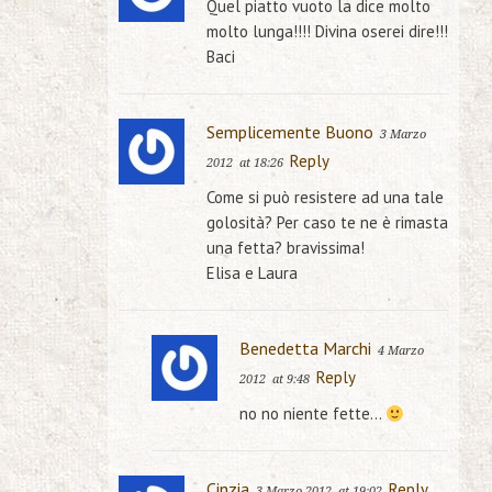
Quel piatto vuoto la dice molto
molto lunga!!!! Divina oserei dire!!!
Baci
Semplicemente Buono
3 Marzo
Reply
2012
at 18:26
Come si può resistere ad una tale
golosità? Per caso te ne è rimasta
una fetta? bravissima!
Elisa e Laura
Benedetta Marchi
4 Marzo
Reply
2012
at 9:48
no no niente fette…
Cinzia
Reply
3 Marzo 2012
at 19:02