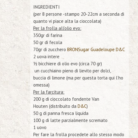
INGREDIENTI
(per 8 persone -stampo 20-22cm a seconda di
quanto vi piace alta la cioccolata)
Per la frolla all’olio evo:
350gr di farina
50 gr di fecola
70gr di zucchero
BRONSugar Guadeloupe D&C
2 uova intere
½ bicchiere di olio evo (circa 70 gr)
un cucchiaino pieno di lievito per dolci,
buccia di limone (ma per questa torta qui l’ho
omessa)
Per la farcitura:
200 g di cioccolato fondente Van
Houten (distribuito da
D&C
)
50 g di panna fresca liquida
100 g di latte parzialmente scremato
1 uovo
Per fare la frolla procedete allo stesso modo