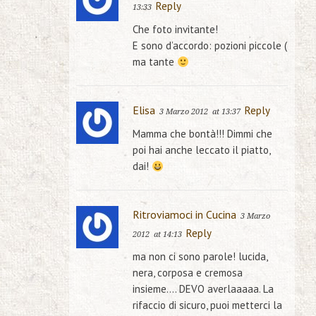
Reply
13:33
Che foto invitante!
E sono d’accordo: pozioni piccole (
ma tante
Elisa
Reply
3 Marzo 2012
at 13:37
Mamma che bontà!!! Dimmi che
poi hai anche leccato il piatto,
dai!
Ritroviamoci in Cucina
3 Marzo
Reply
2012
at 14:13
ma non ci sono parole! lucida,
nera, corposa e cremosa
insieme…. DEVO averlaaaaa. La
rifaccio di sicuro, puoi metterci la