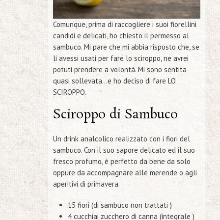
Comunque, prima di raccogliere i suoi fiorellini
candidi e delicati, ho chiesto il permesso al
sambuco. Mi pare che mi abbia risposto che, se
li avessi usati per fare lo sciroppo, ne avrei
potuti prendere a volontà. Mi sono sentita
quasi sollevata…e ho deciso di fare LO
SCIROPPO.
Sciroppo di Sambuco
Un drink analcolico realizzato con i fiori del
sambuco. Con il suo sapore delicato ed il suo
fresco profumo, è perfetto da bene da solo
oppure da accompagnare alle merende o agli
aperitivi di primavera.
15 fiori (di sambuco non trattati )
4 cucchiai zucchero di canna (integrale )