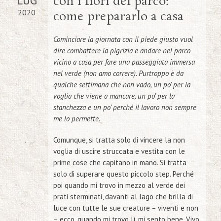
LUG
con i fiori del parco:
2020
come prepararlo a casa
Cominciare la giornata con il piede giusto vuol
dire combattere la pigrizia e andare nel parco
vicino a casa per fare una passeggiata immersa
nel verde (non amo correre). Purtroppo è da
qualche settimana che non vado, un po’ per la
voglia che viene a mancare, un po’ per la
stanchezza e un po’ perché il lavoro non sempre
me lo permette.
Comunque, si tratta solo di vincere la non
voglia di uscire struccata e vestita con le
prime cose che capitano in mano. Si tratta
solo di superare questo piccolo step. Perché
poi quando mi trovo in mezzo al verde dei
prati sterminati, davanti al lago che brilla di
luce con tutte le sue creature – viventi e non
– ecco, quando mi trovo lì, mi sento bene. Vivo