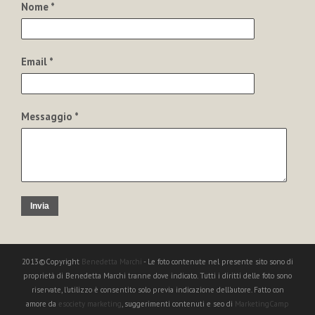
Nome *
Email *
Messaggio *
Invia
2013©Copyright
Benedetta Marchi
- Le foto contenute nel presente sito sono di
proprietà di Benedetta Marchi tranne dove indicato. Tutti i diritti delle foto sono
riservate, l'utilizzo è consentito solo previa indicazione dell'autore. Fatto con
amore da
esociety marketing
, suggerimenti contenuti e seo di
MarketingCamp