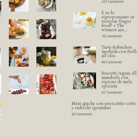
221 Comments
E se la
riproponiamo in
versione finger
food? + The
winners are....
76 Comments
Tarte Robuchon
morbida con froll
all'olio
66 Comments
Biscotti vegani all
mandorle con
ripieno di mela
speziata
62 Comments
Mini quiche con prosciutto cotto
e radicchi spontanei
60 Comments