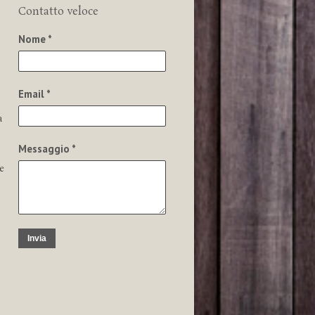
Contatto veloce
Nome *
Email *
a
Messaggio *
e
Invia