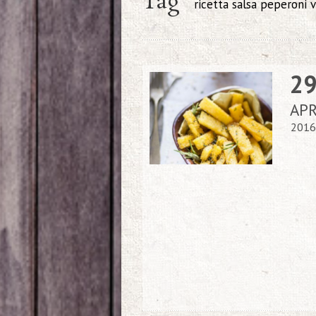
Tag
ricetta salsa peperoni 
2
AP
2016