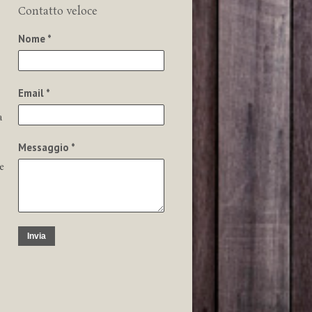
Contatto veloce
Nome *
Email *
a
Messaggio *
e
Invia