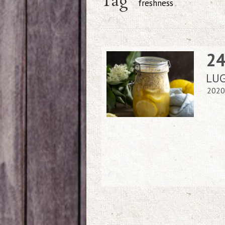
Tag
freshness
2
LU
2020