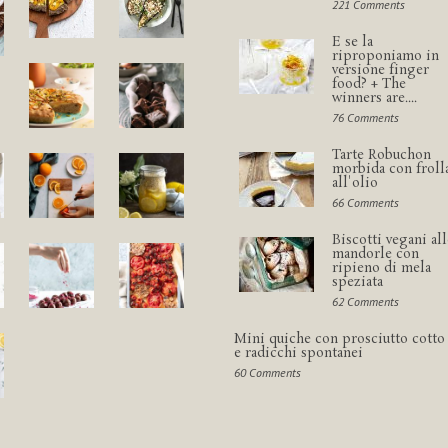
221 Comments
E se la
riproponiamo in
versione finger
food? + The
winners are....
76 Comments
Tarte Robuchon
morbida con froll
all'olio
66 Comments
Biscotti vegani all
mandorle con
ripieno di mela
speziata
62 Comments
Mini quiche con prosciutto cotto
e radicchi spontanei
60 Comments