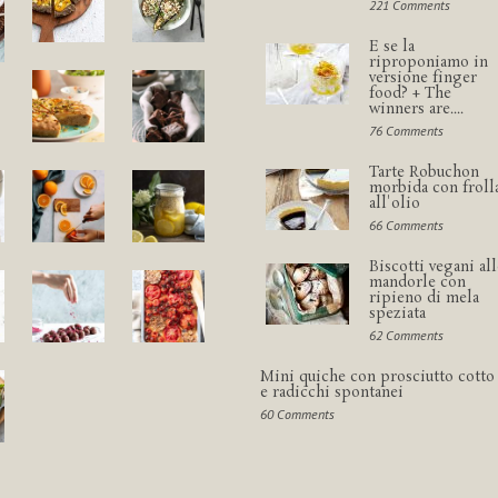
221 Comments
E se la
riproponiamo in
versione finger
food? + The
winners are....
76 Comments
Tarte Robuchon
morbida con froll
all'olio
66 Comments
Biscotti vegani all
mandorle con
ripieno di mela
speziata
62 Comments
Mini quiche con prosciutto cotto
e radicchi spontanei
60 Comments