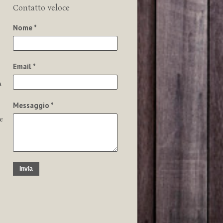
Contatto veloce
Nome *
Email *
a
Messaggio *
e
Invia