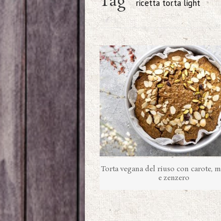
Tag
ricetta torta light
Torta vegana del riuso con carote, 
e zenzero