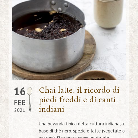
16
Chai latte: il ricordo di
piedi freddi e di canti
FEB
indiani
2021
Una bevanda tipica della cultura indiana, a
base di thè nero, spezie e latte (vegetale o
vaccino). Si prepara come un rituale,