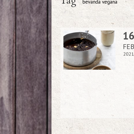
Tag
bevanda vegana
1
FE
2021