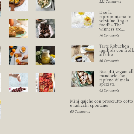
221 Comments
E se la
riproponiamo in
versione finger
food? + The
winners are....
76 Comments
Tarte Robuchon
morbida con froll
all'olio
66 Comments
Biscotti vegani all
mandorle con
ripieno di mela
speziata
62 Comments
Mini quiche con prosciutto cotto
e radicchi spontanei
60 Comments