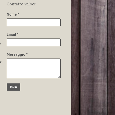
Contatto veloce
Nome *
Email *
a
Messaggio *
e
Invia