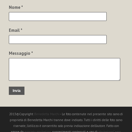
Nome *
Email *
Messaggio *
Invia
2013©Copyright
Benedetta Marchi
- Le foto contenute nel presente sito sono di
proprietà di Benedetta Marchi tranne dove indicato. Tutti i diritti delle foto sono
riservate, l'utilizzo è consentito solo previa indicazione dell'autore. Fatto con
amore da
esociety marketing
, suggerimenti contenuti e seo di
MarketingCamp