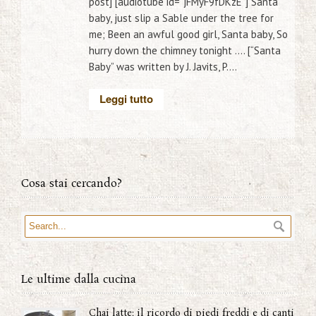
post] [audiotube id=”jFMyF9fDKzE”] Santa
baby, just slip a Sable under the tree for
me; Been an awful good girl, Santa baby, So
hurry down the chimney tonight …. [“Santa
Baby” was written by J. Javits, P....
Leggi tutto
Cosa stai cercando?
Le ultime dalla cucina
Chai latte: il ricordo di piedi freddi e di canti