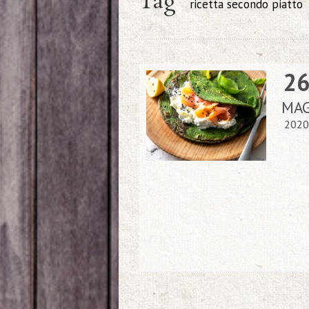
Tag
ricetta secondo piatto
2
MA
2020