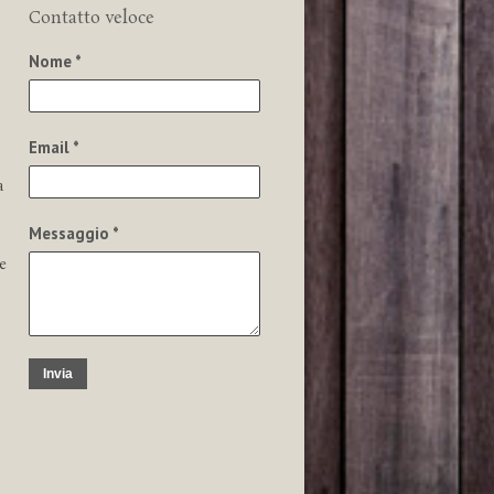
Contatto veloce
Nome *
Email *
a
Messaggio *
e
Invia