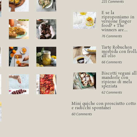
221 Comments
E se la
riproponiamo in
versione finger
food? + The
winners are....
76 Comments
Tarte Robuchon
morbida con froll
all'olio
66 Comments
Biscotti vegani all
mandorle con
ripieno di mela
speziata
62 Comments
Mini quiche con prosciutto cotto
e radicchi spontanei
60 Comments