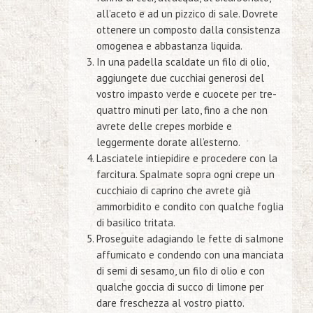
all’aceto e ad un pizzico di sale. Dovrete
ottenere un composto dalla consistenza
omogenea e abbastanza liquida.
In una padella scaldate un filo di olio,
aggiungete due cucchiai generosi del
vostro impasto verde e cuocete per tre-
quattro minuti per lato, fino a che non
avrete delle crepes morbide e
leggermente dorate all’esterno.
Lasciatele intiepidire e procedere con la
farcitura. Spalmate sopra ogni crepe un
cucchiaio di caprino che avrete già
ammorbidito e condito con qualche foglia
di basilico tritata.
Proseguite adagiando le fette di salmone
affumicato e condendo con una manciata
di semi di sesamo, un filo di olio e con
qualche goccia di succo di limone per
dare freschezza al vostro piatto.