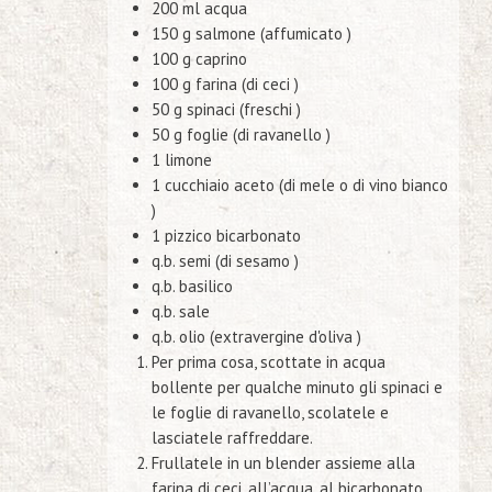
200 ml acqua
150 g salmone (affumicato )
100 g caprino
100 g farina (di ceci )
50 g spinaci (freschi )
50 g foglie (di ravanello )
1 limone
1 cucchiaio aceto (di mele o di vino bianco
)
1 pizzico bicarbonato
q.b. semi (di sesamo )
q.b. basilico
q.b. sale
q.b. olio (extravergine d'oliva )
Per prima cosa, scottate in acqua
bollente per qualche minuto gli spinaci e
le foglie di ravanello, scolatele e
lasciatele raffreddare.
Frullatele in un blender assieme alla
farina di ceci, all’acqua, al bicarbonato,