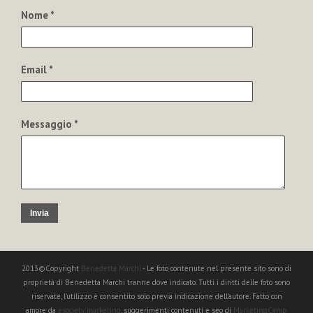
Nome *
Email *
Messaggio *
Invia
2013©Copyright
Benedetta Marchi
- Le foto contenute nel presente sito sono di
proprietà di Benedetta Marchi tranne dove indicato. Tutti i diritti delle foto sono
riservate, l'utilizzo è consentito solo previa indicazione dell'autore. Fatto con
amore da
esociety marketing
, suggerimenti contenuti e seo di
MarketingCamp