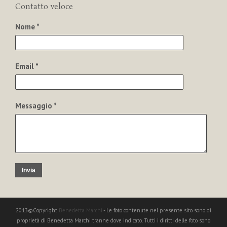
Contatto veloce
Nome *
Email *
Messaggio *
Invia
2013©Copyright
Benedetta Marchi
- Le foto contenute nel presente sito sono di
proprietà di Benedetta Marchi tranne dove indicato. Tutti i diritti delle foto sono