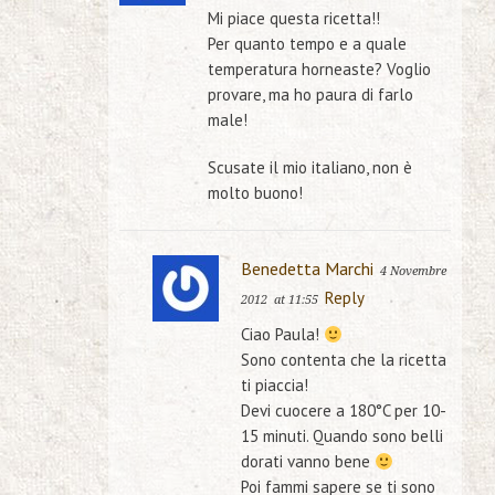
Mi piace questa ricetta!!
Per quanto tempo e a quale
temperatura horneaste? Voglio
provare, ma ho paura di farlo
male!
Scusate il mio italiano, non è
molto buono!
Benedetta Marchi
4 Novembre
Reply
2012
at 11:55
Ciao Paula!
Sono contenta che la ricetta
ti piaccia!
Devi cuocere a 180°C per 10-
15 minuti. Quando sono belli
dorati vanno bene
Poi fammi sapere se ti sono