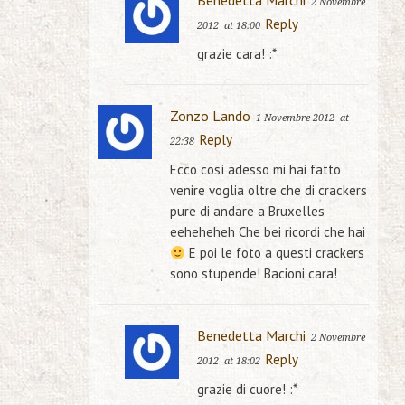
Benedetta Marchi
2 Novembre
Reply
2012
at 18:00
grazie cara! :*
Zonzo Lando
1 Novembre 2012
at
Reply
22:38
Ecco così adesso mi hai fatto
venire voglia oltre che di crackers
pure di andare a Bruxelles
eeheheheh Che bei ricordi che hai
E poi le foto a questi crackers
sono stupende! Bacioni cara!
Benedetta Marchi
2 Novembre
Reply
2012
at 18:02
grazie di cuore! :*