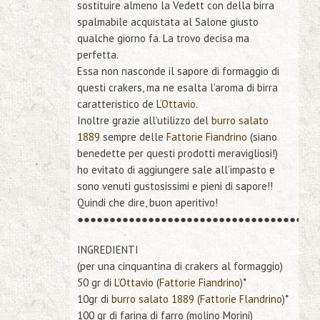
sostituire almeno la Vedett con della birra
spalmabile acquistata al Salone giusto
qualche giorno fa. La trovo decisa ma
perfetta.
Essa non nasconde il sapore di formaggio di
questi crakers, ma ne esalta l’aroma di birra
caratteristico de L
‘Ottavio
.
Inoltre grazie all’utilizzo del
burro salato
1889
sempre delle
Fattorie Fiandrino
(siano
benedette per questi prodotti meravigliosi!)
ho evitato di aggiungere sale all’impasto e
sono venuti gustosissimi e pieni di sapore!!
Quindi che dire, buon aperitivo!
●●●●●●●●●●●●●●●●●●●●●●●●●●●●●●●●●●●●●
INGREDIENTI
(per una cinquantina di crakers al formaggio)
50 gr di
L’Ottavio
(
Fattorie Fiandrino
)*
10gr di
burro salato 1889
(
Fattorie Flandrino
)*
100 gr di farina di farro (molino Morini)