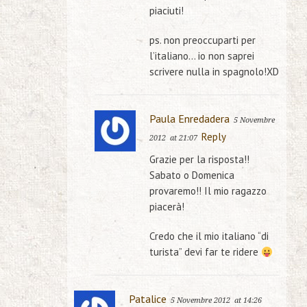
piaciuti!
ps. non preoccuparti per
l’italiano… io non saprei
scrivere nulla in spagnolo!XD
Paula Enredadera
5 Novembre
Reply
2012
at 21:07
Grazie per la risposta!!
Sabato o Domenica
provaremo!! Il mio ragazzo
piacerà!
Credo che il mio italiano “di
turista” devi far te ridere
Patalice
5 Novembre 2012
at 14:26