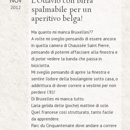
NOV
L’Ottavio con birra
2012
spalmabile per un
aperitivo belga!
Ma quanto mi manca Bruxelles??
A volte mi sveglio pensando di essere ancora
in quella camera di Chaussée Saint Pierre,
pensando di potermi affacciare alla finestra e
di poter vedere la banda che passa in
bicicletta.
Mi sveglio pensando di aprire la finestra e
sentire l’odore della boulangerie sotto casa, o
addirittura di dover correre a vestirmi per non
perdere l’81!
Di Bruxelles mi manca tutto.
L’aria gelida delle (poche) mattine di sole.
Quel francese così strutturato, tanto facile
da apprendere.
Parc du Cinquantenaire dove andare a correre