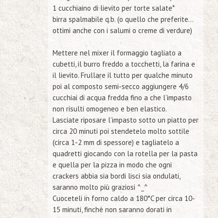
1 cucchiaino di lievito per torte salate*
birra spalmabile q.b.
(o quello che preferite…
ottimi anche con i salumi o creme di verdure)
Mettere nel mixer il formaggio tagliato a
cubetti, il burro freddo a tocchetti, la farina e
il lievito. Frullare il tutto per qualche minuto
poi al composto semi-secco aggiungere 4/6
cucchiai di acqua fredda fino a che l’impasto
non risulti omogeneo e ben elastico.
Lasciate riposare l’impasto sotto un piatto per
circa 20 minuti poi stendetelo molto sottile
(circa 1-2 mm di spessore) e tagliatelo a
quadretti giocando con la rotella per la pasta
e quella per la pizza in modo che ogni
crackers abbia sia bordi lisci sia ondulati,
saranno molto più graziosi ^_^
Cuoceteli in forno caldo a 180°C per circa 10-
15 minuti, finchè non saranno dorati in