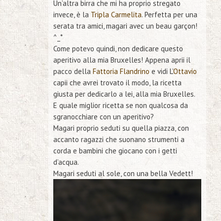
Un’altra birra che mi ha proprio stregato
invece, è la
Tripla Carmelita
. Perfetta per una
serata tra amici, magari avec un beau garçon!
^_*
Come potevo quindi, non dedicare questo
aperitivo alla mia Bruxelles! Appena aprii il
pacco della
Fattoria Flandrino
e vidi L’
Ottavio
capii che avrei trovato il modo, la ricetta
giusta per dedicarlo a lei, alla mia Bruxelles.
E quale miglior ricetta se non qualcosa da
sgranocchiare con un aperitivo?
Magari proprio seduti su quella piazza, con
accanto ragazzi che suonano strumenti a
corda e bambini che giocano con i getti
d’acqua.
Magari seduti al sole, con una bella Vedett!