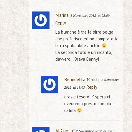
Marina
1 Novembre 2012
at 23:09
Reply
La blanche è tra le birre belga
che preferisco ed ho comprato la
birra spalmabile anch’io
La seconda foto è un incanto,
davvero… Brava Benny!
Benedetta Marchi
2 Novembre
Reply
2012
at 18:03
grazie tesoro! :* spero ci
rivedremo presto con più
calma
Al Cuoco!
2 Novembre 2012
at 7:43