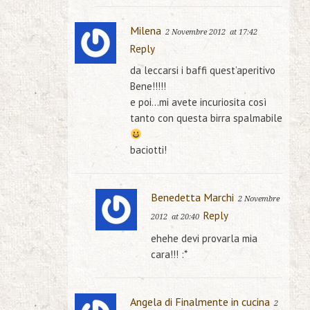
Milena
2 Novembre 2012
at 17:42
Reply
da leccarsi i baffi quest’aperitivo
Bene!!!!!
e poi…mi avete incuriosita così
tanto con questa birra spalmabile
baciotti!
Benedetta Marchi
2 Novembre
Reply
2012
at 20:40
ehehe devi provarla mia
cara!!! :*
Angela di Finalmente in cucina
2