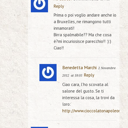
Reply
Prima o poi voglio andare anche io
a Bruxelles, ne rimangono tutti
innamorati!
Birra spalmabile?? Ma che cosa
è?mi incuriosisce parecchio!! :):)
Ciao!!
Benedetta Marchi
2 Novembre
Reply
2012
at 18:05
Ciao cara, l’ho scovata al
salone del gusto. Se ti
interessa la cosa, la trovi da
loro:
http://www.cioccolatonapoleone.c