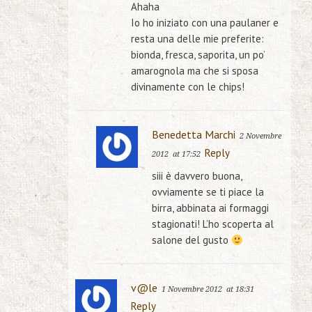
Ahaha
Io ho iniziato con una paulaner e
resta una delle mie preferite:
bionda, fresca, saporita, un po’
amarognola ma che si sposa
divinamente con le chips!
Benedetta Marchi
2 Novembre
Reply
2012
at 17:52
siii è davvero buona,
ovviamente se ti piace la
birra, abbinata ai formaggi
stagionati! L’ho scoperta al
salone del gusto
v@le
1 Novembre 2012
at 18:31
Reply