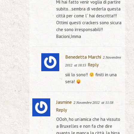
Mi hai fatto venir voglia di partire
subito…sembra di vederla questa
città per come l` hai descritta!!!
Ottimi questi crackers sono sicura
che sono irresponsabili!!
Bacioni,Imma
Benedetta Marchi
2 Novembre
Reply
2012
at 18:15
siii lo sono!!
finiti in una
sera!
Jasmine
2 Novembre 2012
at 11:58
Reply
OOoh, ho un’amica che ha vissuto
a Bruxelles e non fa che dire
quanto le manca la città, la birra,