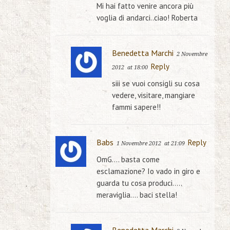
Mi hai fatto venire ancora più
voglia di andarci..ciao! Roberta
Benedetta Marchi
2 Novembre
Reply
2012
at 18:00
siii se vuoi consigli su cosa
vedere, visitare, mangiare
fammi sapere!!
Babs
Reply
1 Novembre 2012
at 21:09
OmG…. basta come
esclamazione? Io vado in giro e
guarda tu cosa produci…..
meraviglia…. baci stella!