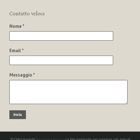
Contatto veloce
Nome *
Email *
Messaggio *
Invia
2013©Copyright
Benedetta Marchi
- Le foto contenute nel presente sito sono di