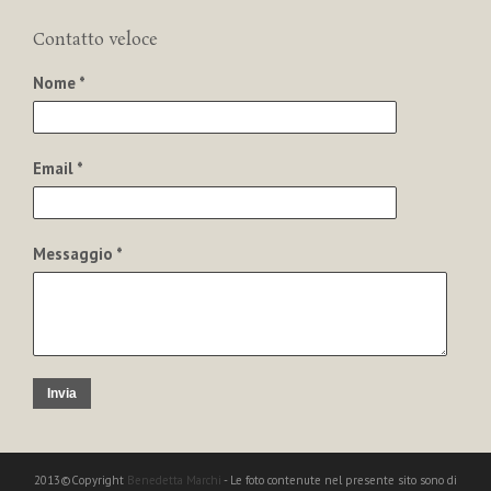
Contatto veloce
Nome *
Email *
Messaggio *
Invia
2013©Copyright
Benedetta Marchi
- Le foto contenute nel presente sito sono di