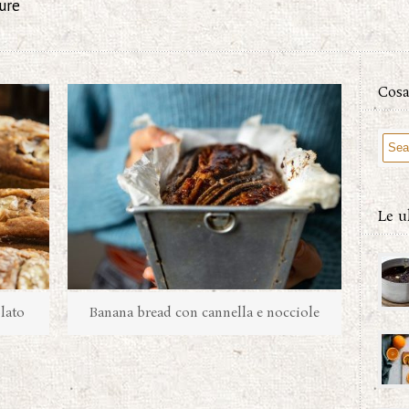
ure
Cosa
Le u
lato
Banana bread con cannella e nocciole