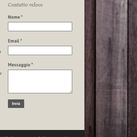
Contatto veloce
Nome *
Email *
a
Messaggio *
e
Invia