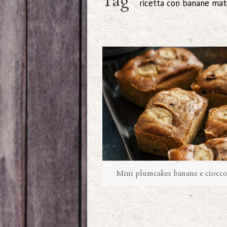
Tag
ricetta con banane mat
Mini plumcakes banane e ciocco