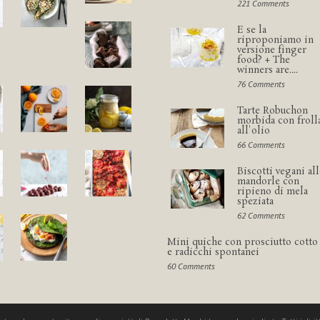
221 Comments
E se la
riproponiamo in
versione finger
food? + The
winners are....
76 Comments
Tarte Robuchon
morbida con froll
all'olio
66 Comments
Biscotti vegani all
mandorle con
ripieno di mela
speziata
62 Comments
Mini quiche con prosciutto cotto
e radicchi spontanei
60 Comments