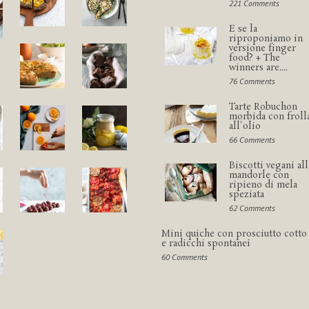
221 Comments
E se la
riproponiamo in
versione finger
food? + The
winners are....
76 Comments
Tarte Robuchon
morbida con froll
all'olio
66 Comments
Biscotti vegani all
mandorle con
ripieno di mela
speziata
62 Comments
Mini quiche con prosciutto cotto
e radicchi spontanei
60 Comments