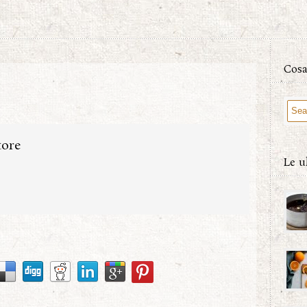
Cosa
tore
Le u