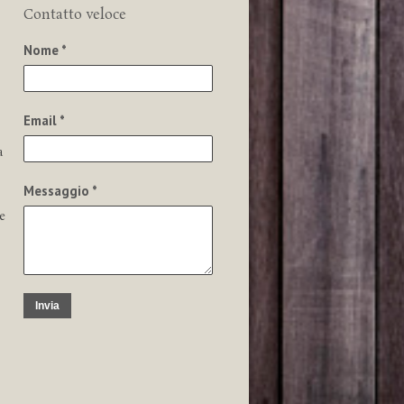
Contatto veloce
Nome *
Email *
a
Messaggio *
e
Invia