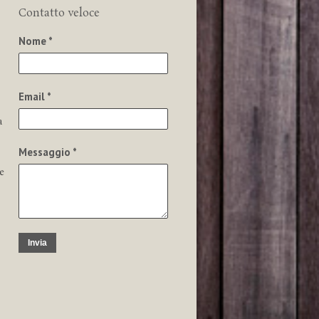
Contatto veloce
Nome *
Email *
a
Messaggio *
e
Invia