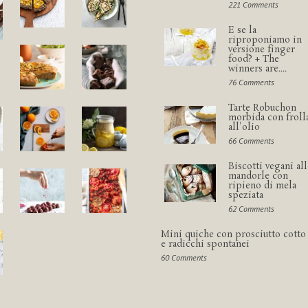
221 Comments
E se la
riproponiamo in
versione finger
food? + The
winners are....
76 Comments
Tarte Robuchon
morbida con froll
all'olio
66 Comments
Biscotti vegani all
mandorle con
ripieno di mela
speziata
62 Comments
Mini quiche con prosciutto cotto
e radicchi spontanei
60 Comments