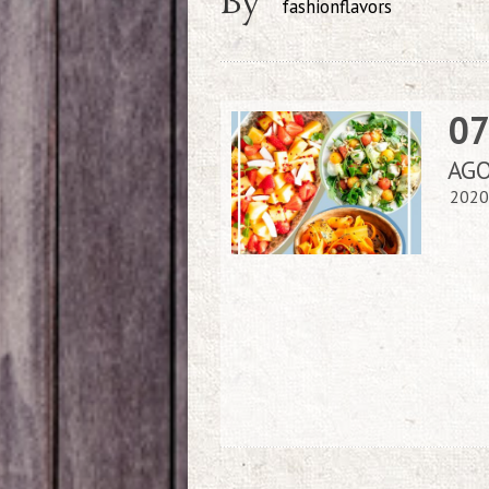
By
fashionflavors
0
AG
2020