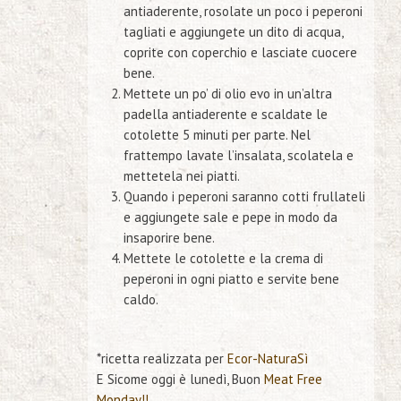
antiaderente, rosolate un poco i peperoni
tagliati e aggiungete un dito di acqua,
coprite con coperchio e lasciate cuocere
bene.
Mettete un po’ di olio evo in un’altra
padella antiaderente e scaldate le
cotolette 5 minuti per parte. Nel
frattempo lavate l’insalata, scolatela e
mettetela nei piatti.
Quando i peperoni saranno cotti frullateli
e aggiungete sale e pepe in modo da
insaporire bene.
Mettete le cotolette e la crema di
peperoni in ogni piatto e servite bene
caldo.
*ricetta realizzata per
Ecor-NaturaSì
E Sicome oggi è lunedì, Buon
Meat Free
Monday!!