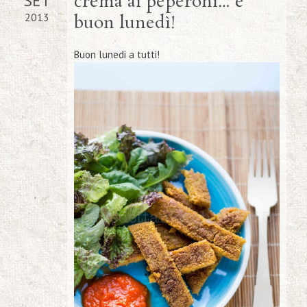
SET
crema ai peperoni… e
2013
buon lunedì!
Buon lunedi a tutti!