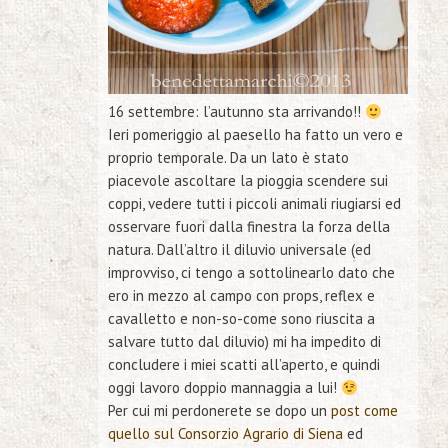
16 settembre:
l’autunno
sta arrivando!!
Ieri pomeriggio al paesello ha fatto un vero e
proprio
temporale
. Da un lato è stato
piacevole ascoltare la pioggia scendere sui
coppi, vedere tutti i piccoli animali riugiarsi ed
osservare fuori dalla finestra
la forza della
natura
. Dall’altro il diluvio universale
(ed
improvviso, ci tengo a sottolinearlo dato che
ero in mezzo al campo con props, reflex e
cavalletto e non-so-come sono riuscita a
salvare tutto dal diluvio)
mi ha impedito di
concludere i miei scatti all’aperto, e quindi
oggi lavoro doppio
mannaggia a lui!
Per cui mi perdonerete se dopo un
post come
quello sul Consorzio Agrario di Siena
ed