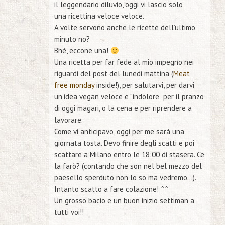
il
leggendario diluvio
, oggi vi lascio solo
una
ricettina veloce veloce
.
A volte servono anche le ricette dell’ultimo
minuto no?
Bhè, eccone una!
Una ricetta per far fede al mio impegno nei
riguardi del post del lunedi mattina (
Meat
free monday
inside!), per salutarvi, per darvi
un’idea vegan veloce e “indolore” per il
pranzo
di oggi
magari, o la cena e
per riprendere a
lavorare.
Come vi anticipavo, oggi per me sarà una
giornata tosta. Devo finire degli scatti e poi
scattare a Milano entro le 18:00 di stasera.
Ce
la farò?
(contando che son nel bel mezzo del
paesello sperduto non lo so ma vedremo…).
Intanto
scatto a fare colazione!
^^
Un grosso bacio e un buon inizio settiman a
tutti voi!!