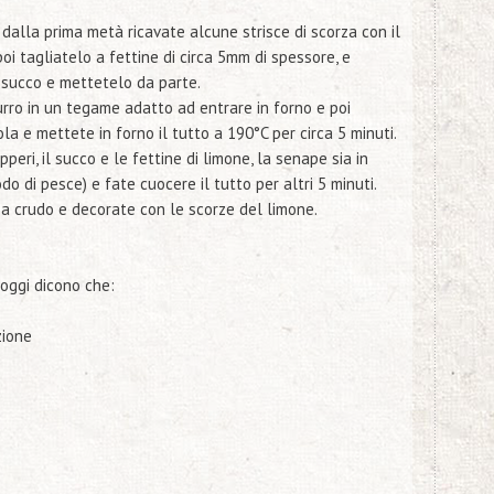
 dalla prima metà ricavate alcune strisce di scorza con il
poi tagliatelo a fettine di circa 5mm di spessore, e
l succo e mettetelo da parte.
urro in un tegame adatto ad entrare in forno e poi
iola e mettete in forno il tutto a 190°C per circa 5 minuti.
peri, il succo e le fettine di limone, la senape sia in
odo di pesce) e fate cuocere il tutto per altri 5 minuti.
io a crudo e decorate con le scorze del limone.
dicono che:
zione