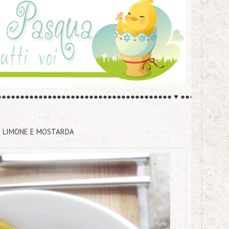
●
●
●
●
●
●
●
●
●
●
●
●
●
●
●
●
●
●
●
●
●
●
●
●
●
●
●
●
●
●
●
●
●
●
●
●
●
●
♥
●
●
●
●
●
●
●
●
●
●
ON LIMONE E MOSTARDA