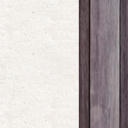
●
●
●
●
●
●
●
●
●
●
●
●
●
●
●
●
●
●
●
●
●
●
●
●
●
●
●
●
●
●
●
●
●
●
●
●
●
●
●
●
●
●
●
●
●
●