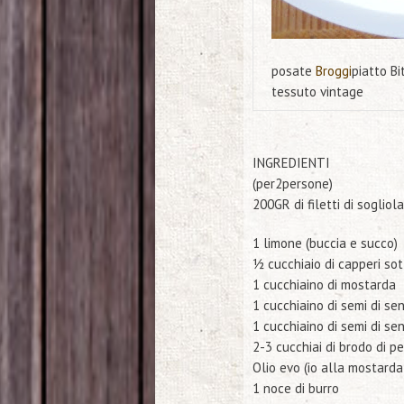
posate
Broggi
piatto
Bi
tessuto
vintage
INGREDIENTI
(per2persone)
200GR di filetti di sogliola
1 limone (buccia e succo)
½ cucchiaio di capperi sot
1 cucchiaino di mostarda
1 cucchiaino di semi di s
1 cucchiaino di semi di s
2-3 cucchiai di brodo di pe
Olio evo (io alla mostard
1 noce di burro