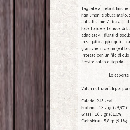
Tagliate a metà il limone;
riga limoni e sbucciatelo, 
dall’altra metà ricavate i
Fate fondere la noce di b
adagiatevi i filetti di sogl
In seguito aggiungete i cap
grani che in crema (e il br
Irrorate con un filo di ol
Servite caldo o tiepido.
Le esperte oggi 
Valori nutrizionali per por
Calorie: 243 kcal.
Proteine: 18,2 gr. (29,9%)
Grassi: 16,5 gr. (61,0%)
Carboidrati: 5,8 gr. (9,1%)