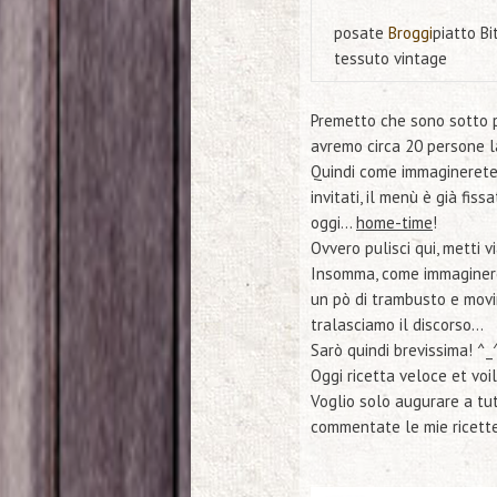
posate
Broggi
piatto
Bi
tessuto
vintage
Premetto che sono sotto 
avremo circa 20 persone l
Quindi come immaginerete 
invitati, il menù è già fi
oggi…
home-time
!
Ovvero pulisci qui, metti v
Insomma, come immaginerete
un pò di trambusto e movi
tralasciamo il discorso…
Sarò quindi brevissima! ^_
Oggi ricetta veloce et voi
Voglio solo augurare a tut
commentate le mie ricette