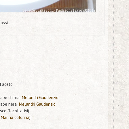
tossi
t’aceto
enape chiara
Melandri Gaudenzio
enape nera
Melandri Gaudenzio
sce (facoltativi)
a
Marina colonna
)