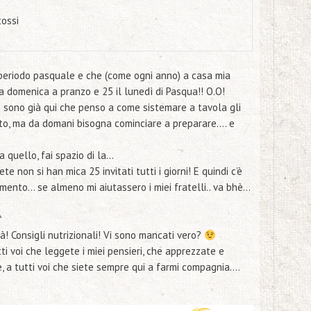
tossi
periodo pasquale e che (come ogni anno) a casa mia
a domenica a pranzo e 25 il lunedì di Pasqua!! O.O!
sono già qui che penso a come sistemare a tavola gli
ssato, ma da domani bisogna cominciare a preparare…. e
ia quello, fai spazio di la…
 non si han mica 25 invitati tutti i giorni! E quindi c’è
mento… se almeno mi aiutassero i miei fratelli.. va bhè…
^
là!
Consigli nutrizionali!
Vi sono mancati vero?
ti voi che leggete i miei pensieri, che apprezzate e
, a tutti voi che siete sempre qui a farmi compagnia….