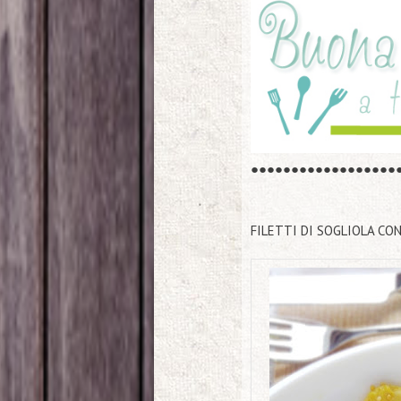
●
●
●
●
●
●
●
●
●
●
●
●
●
●
●
●
●
●
FILETTI DI SOGLIOLA C