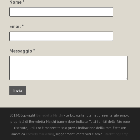
Nome *
Email *
Messaggio *
Invia
2013©Copyright
Benedetta Marchi
- Le foto contenute nel presente sito sono di
proprietà di Benedetta Marchi tranne dove indicato. Tutti i diritti delle foto sono
riservate, l'utilizzo è consentito solo previa indicazione dell'autore. Fatto con
amore da
esociety marketing
, suggerimenti contenuti e seo di
MarketingCamp