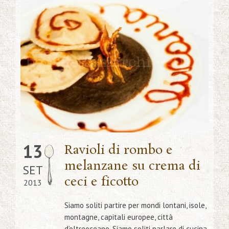
13
Ravioli di rombo e
melanzane su crema di
SET
ceci e ficotto
2013
Siamo soliti partire per mondi lontani, isole,
montagne, capitali europee, città
d’oltreoceano. Siamo soliti parlare di cucina