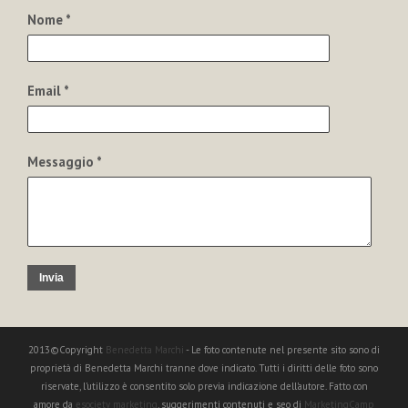
Nome *
Email *
Messaggio *
Invia
2013©Copyright
Benedetta Marchi
- Le foto contenute nel presente sito sono di
proprietà di Benedetta Marchi tranne dove indicato. Tutti i diritti delle foto sono
riservate, l'utilizzo è consentito solo previa indicazione dell'autore. Fatto con
amore da
esociety marketing
, suggerimenti contenuti e seo di
MarketingCamp