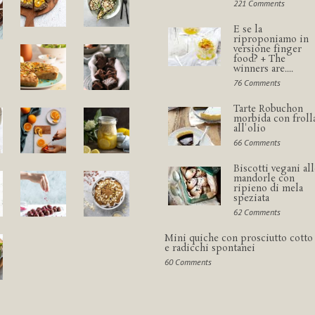
221 Comments
E se la
riproponiamo in
versione finger
food? + The
winners are....
76 Comments
Tarte Robuchon
morbida con froll
all'olio
66 Comments
Biscotti vegani all
mandorle con
ripieno di mela
speziata
62 Comments
Mini quiche con prosciutto cotto
e radicchi spontanei
60 Comments