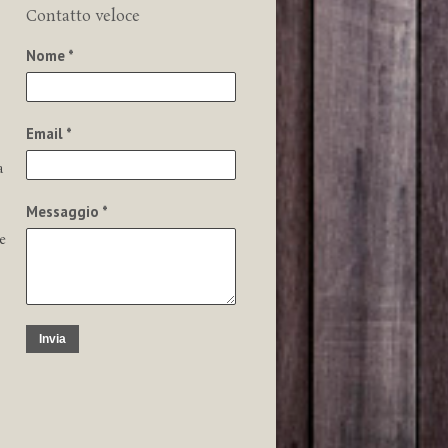
Contatto veloce
Nome *
Email *
a
Messaggio *
e
Invia