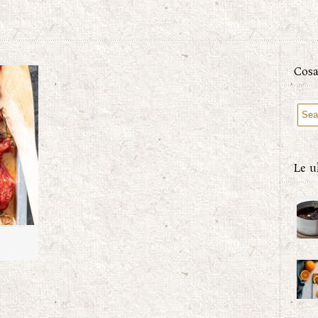
Cosa
Le u