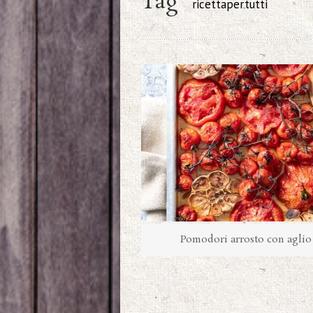
Tag
ricettapertutti
Pomodori arrosto con aglio