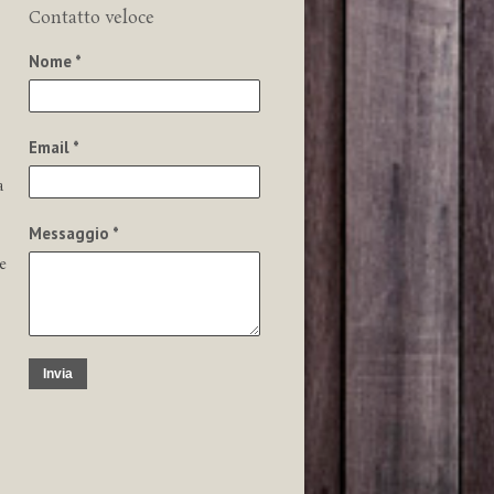
Contatto veloce
Nome *
Email *
a
Messaggio *
e
Invia