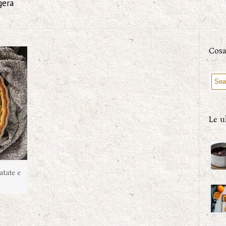
gera
Cosa
Le u
atate e