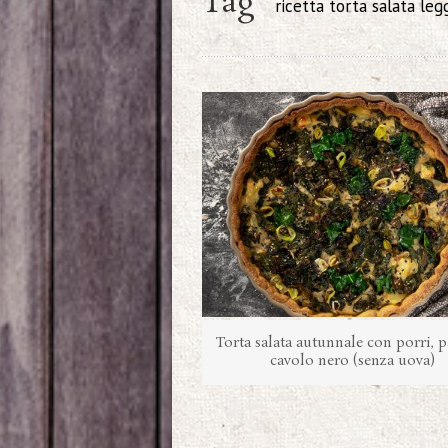
Tag
ricetta torta salata leg
Torta salata autunnale con porri, p
cavolo nero (senza uova)