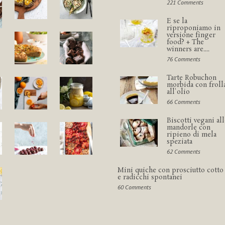
221 Comments
E se la
riproponiamo in
versione finger
food? + The
winners are....
76 Comments
Tarte Robuchon
morbida con froll
all'olio
66 Comments
Biscotti vegani all
mandorle con
ripieno di mela
speziata
62 Comments
Mini quiche con prosciutto cotto
e radicchi spontanei
60 Comments