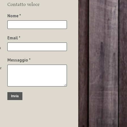
Contatto veloce
Nome *
Email *
a
Messaggio *
e
Invia