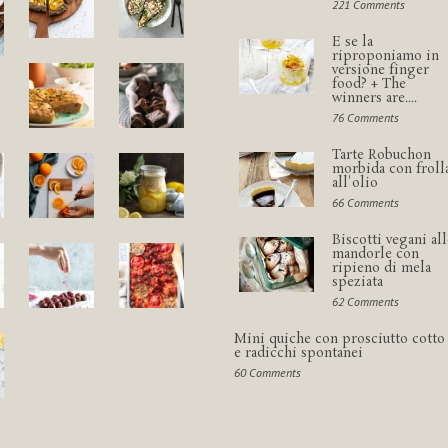
221 Comments
E se la
riproponiamo in
versione finger
food? + The
winners are....
76 Comments
Tarte Robuchon
morbida con froll
all'olio
66 Comments
Biscotti vegani all
mandorle con
ripieno di mela
speziata
62 Comments
Mini quiche con prosciutto cotto
e radicchi spontanei
60 Comments