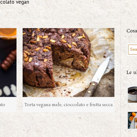
occolato vegan
Cosa
Le u
ato
Torta vegana mele, cioccolato e frutta secca