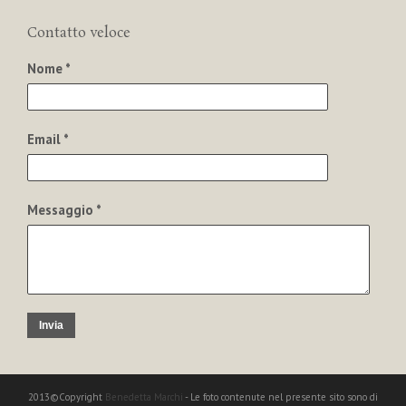
Contatto veloce
Nome *
Email *
Messaggio *
Invia
2013©Copyright
Benedetta Marchi
- Le foto contenute nel presente sito sono di