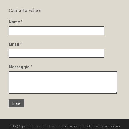
Contatto veloce
Nome *
Email *
Messaggio *
Invia
2013©Copyright
Benedetta Marchi
- Le foto contenute nel presente sito sono di