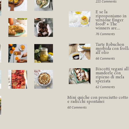
221 Comments
E se la
riproponiamo in
versione finger
food? + The
winners are....
76 Comments
Tarte Robuchon
morbida con froll
all'olio
66 Comments
Biscotti vegani all
mandorle con
ripieno di mela
speziata
62 Comments
Mini quiche con prosciutto cotto
e radicchi spontanei
60 Comments