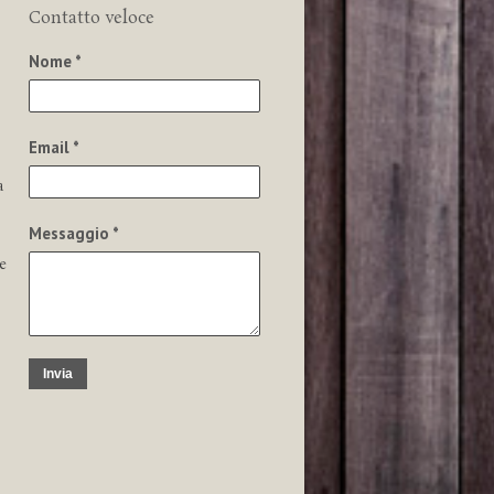
Contatto veloce
Nome *
Email *
a
Messaggio *
e
Invia