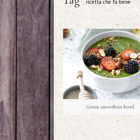
Tag
ricetta che fa bene
Green smoothies bowl