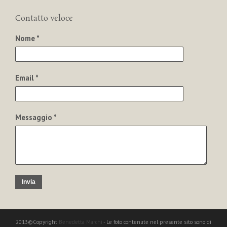
Contatto veloce
Nome *
Email *
Messaggio *
Invia
2013©Copyright
Benedetta Marchi
- Le foto contenute nel presente sito sono di