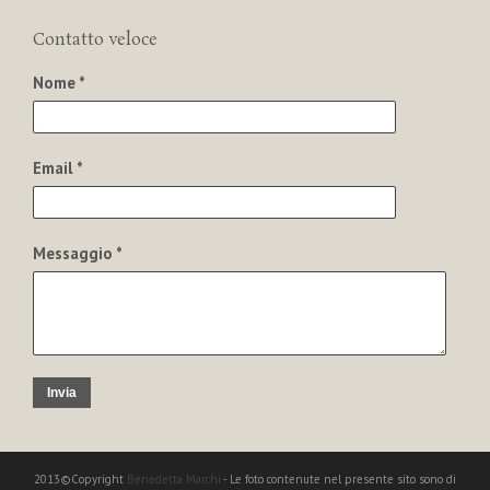
Contatto veloce
Nome *
Email *
Messaggio *
Invia
2013©Copyright
Benedetta Marchi
- Le foto contenute nel presente sito sono di