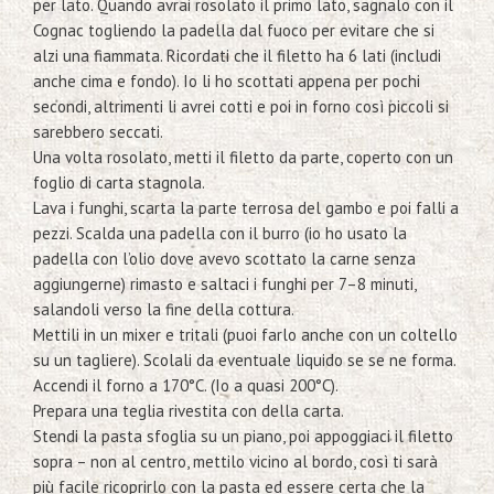
per lato. Quando avrai rosolato il primo lato, sagnalo con il
Cognac togliendo la padella dal fuoco per evitare che si
alzi una fiammata. Ricordati che il filetto ha 6 lati (includi
anche cima e fondo). Io li ho scottati appena per pochi
secondi, altrimenti li avrei cotti e poi in forno così piccoli si
sarebbero seccati.
Una volta rosolato, metti il filetto da parte, coperto con un
foglio di carta stagnola.
Lava i funghi, scarta la parte terrosa del gambo e poi falli a
pezzi. Scalda una padella con il burro (io ho usato la
padella con l’olio dove avevo scottato la carne senza
aggiungerne) rimasto e saltaci i funghi per 7–8 minuti,
salandoli verso la fine della cottura.
Mettili in un mixer e tritali (puoi farlo anche con un coltello
su un tagliere). Scolali da eventuale liquido se se ne forma.
Accendi il forno a 170°C. (Io a quasi 200°C).
Prepara una teglia rivestita con della carta.
Stendi la pasta sfoglia su un piano, poi appoggiaci il filetto
sopra – non al centro, mettilo vicino al bordo, così ti sarà
più facile ricoprirlo con la pasta ed essere certa che la