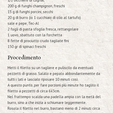
1/2 bicchiere di Cognac
200 g di funghi champignon, freschi
15 g di funghi porcini, secchi
20 g di burro (io 1 cucchiaio di olio al tartufo)
sale e pepe, Tec-Al
2 fogli di pasta sfoglia fresca, rettangolare
1 uovo, sbattuto con la forchetta
8 fette di prociutto crudo tagliate fini
150 gr di spinaci freschi
Procedimento
Metti il filetto su un tagliere e puliscilo da eventuali
pezzetti di grasso. Salalo e pepalo abbondantemente da
tutti i lati e lascialo riposare 10 minuti così.
A questo punto, per fare porzioni più minute ho taglito il
filetto a pezzetti di circa 6x3cm.
Nel frattempo scalda una padella ampia con la metà del
burro, sino a che inizia a schiumare leggermente.
Rosola il filetto nel burro, bastano meno di 2 minuti circa