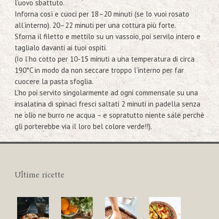
l’uovo sbattuto.
Inforna così e cuoci per 18–20 minuti (se lo vuoi rosato
all’interno). 20–22 minuti per una cottura più forte.
Sforna il filetto e mettilo su un vassoio, poi servilo intero e
taglialo davanti ai tuoi ospiti.
(Io l’ho cotto per 10-15 minuti a una temperatura di circa
190°C in modo da non seccare troppo l’interno per far
cuocere la pasta sfoglia.
L’ho poi servito singolarmente ad ogni commensale su una
insalatina di spinaci fresci saltati 2 minuti in padella senza
ne olio ne burro ne acqua – e sopratutto niente sale perchè
gli porterebbe via il loro bel colore verde!!).
Ultime ricette