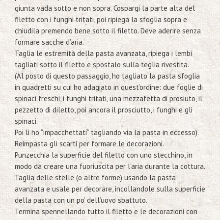
giunta vada sotto e non sopra. Cospargi la parte alta del
filetto con i funghi tritati, poi ripiega la sfoglia sopra e
chiudila premendo bene sotto il filetto. Deve aderire senza
formare sacche d’aria.
Taglia le estremità della pasta avanzata, ripiega i lembi
tagliati sotto il filetto e spostalo sulla teglia rivestita.
(Al posto di questo passaggio, ho tagliato la pasta sfoglia
in quadretti su cui ho adagiato in quest’ordine: due foglie di
spinaci freschi, i funghi tritati, una mezzafetta di prosiuto, il
pezzetto di diletto, poi ancora il prosciutto, i funghi e gli
spinaci.
Poi li ho “impacchettati” tagliando via la pasta in eccesso).
Reimpasta gli scarti per formare le decorazioni.
Punzecchia la superficie del filetto con uno stecchino, in
modo da creare una fuoriuscita per l’aria durante la cottura.
Taglia delle stelle (o altre forme) usando la pasta
avanzata e usale per decorare, incollandole sulla superficie
della pasta con un po’ dell’uovo sbattuto.
Termina spennellando tutto il filetto e le decorazioni con