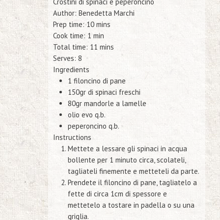
Crostini di spinaci e peperoncino
Author:
Benedetta Marchi
Prep time:
10 mins
Cook time:
1 min
Total time:
11 mins
Serves:
8
Ingredients
1 filoncino di pane
150gr di spinaci freschi
80gr mandorle a lamelle
olio evo q.b.
peperoncino q.b.
Instructions
Mettete a lessare gli spinaci in acqua
bollente per 1 minuto circa, scolateli,
tagliateli finemente e metteteli da parte.
Prendete il filoncino di pane, tagliatelo a
fette di circa 1cm di spessore e
mettetelo a tostare in padella o su una
griglia.