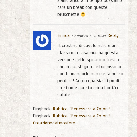
siamo ancora in tempo, possiamo
fare un break con queste
bruschette
Enrica
Reply
8 Aprile 2014
at 10:24
Il crostino di cavolo nero è un
classico in casa mia ma questa
versione dello spinacino fresco
che in questi giorni è buonissimo
con le mandorle non me la posso
perdere! Adoro qualsiasi tipo di
crostino e questo grida bontà e
salute!!
Pingback:
Rubrica: “Benessere a Colori”! |
Pingback:
Rubrica: “Benessere a Colori”! |
Creazionedatmosfere