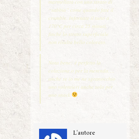
marmellata con uno strato di
“sabbia” come quando fate il
crumble. Infornate il tutto a
170°C per circa 25 minuti,
finchè lo strato superficiale
non risulta bello colorato.
Nota bene:
è perfetto la
colazione o per la merenda….
anche se io me ne sgranocchio
uno volentieri anche solo per
uno snack
L'autore