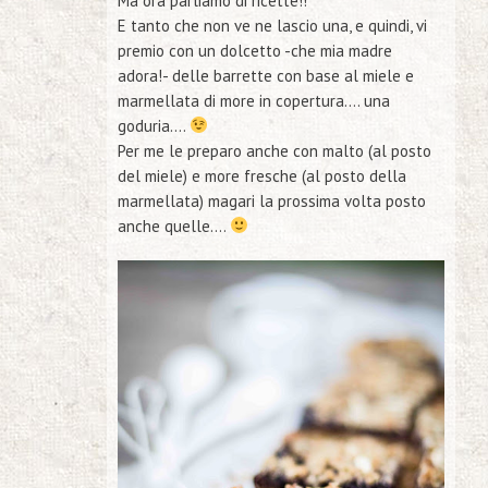
Ma ora parliamo di ricette!!
E tanto che non ve ne lascio una, e quindi, vi
premio con un dolcetto
-che mia madre
adora!-
delle barrette con base al miele e
marmellata di more in copertura…. una
goduria….
Per me le preparo anche con malto (al posto
del miele) e more fresche (al posto della
marmellata) magari la prossima volta posto
anche quelle….