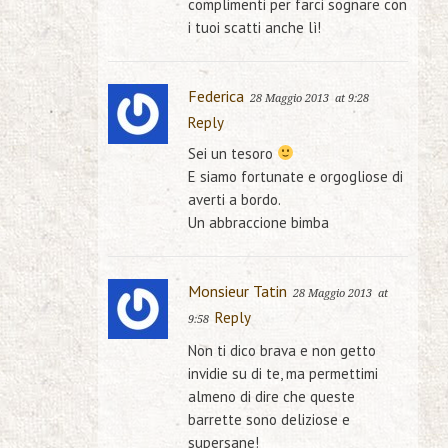
complimenti per farci sognare con
i tuoi scatti anche lì!
Federica
28 Maggio 2013
at 9:28
Reply
Sei un tesoro
E siamo fortunate e orgogliose di
averti a bordo.
Un abbraccione bimba
Monsieur Tatin
28 Maggio 2013
at
Reply
9:58
Non ti dico brava e non getto
invidie su di te, ma permettimi
almeno di dire che queste
barrette sono deliziose e
supersane!