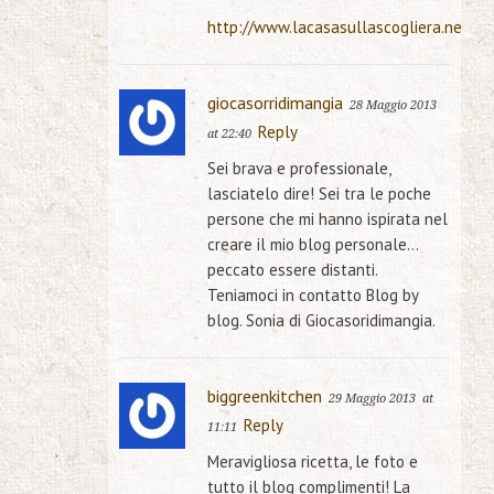
http://www.lacasasullascogliera.net
giocasorridimangia
28 Maggio 2013
Reply
at 22:40
Sei brava e professionale,
lasciatelo dire! Sei tra le poche
persone che mi hanno ispirata nel
creare il mio blog personale…
peccato essere distanti.
Teniamoci in contatto Blog by
blog. Sonia di Giocasoridimangia.
biggreenkitchen
29 Maggio 2013
at
Reply
11:11
Meravigliosa ricetta, le foto e
tutto il blog complimenti! La