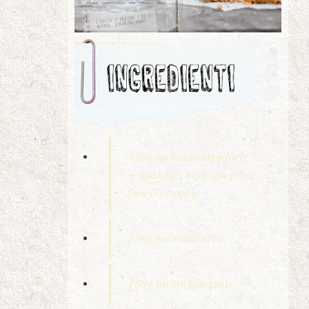
120g farina di mandorle
+ qualche cucchiaio per
fare il crumble
120g farina di orzo
150g farina integrale