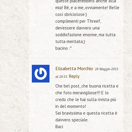
queste piacerebbero anche alla
mia! Bè, e a me, ovviamente! Belle
così sbriciolose:)
complimenti per Threef,
dev’essere davvero una
soddisfazione enorme, ma tutta
tutta meritata;)
bacino :*
Elisabetta Morchio
28 Maggio 2013
Reply
at 20:15
Che bel post, che buona ricetta e
che foto meravigliose!!! E lo
credo che le hai sulla rivista più
in del momento!
Sei bravissima e questa ricetta è
davvero speciale.
Baci