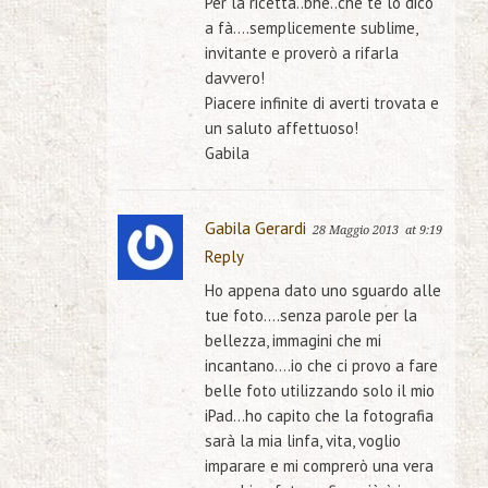
Per la ricetta..bhè..che te lo dico
a fà….semplicemente sublime,
invitante e proverò a rifarla
davvero!
Piacere infinite di averti trovata e
un saluto affettuoso!
Gabila
Gabila Gerardi
28 Maggio 2013
at 9:19
Reply
Ho appena dato uno sguardo alle
tue foto….senza parole per la
bellezza, immagini che mi
incantano….io che ci provo a fare
belle foto utilizzando solo il mio
iPad…ho capito che la fotografia
sarà la mia linfa, vita, voglio
imparare e mi comprerò una vera