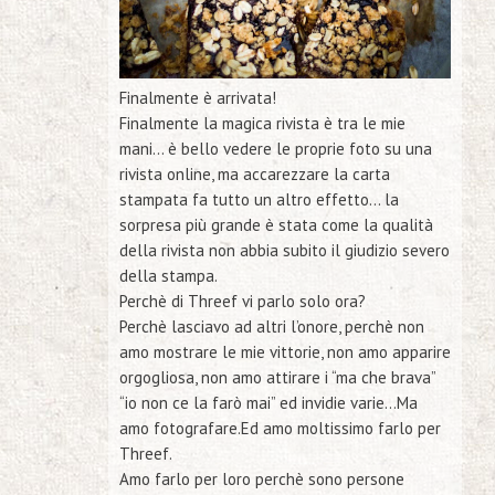
Finalmente è arrivata!
Finalmente la magica rivista è tra le mie
mani… è bello vedere le proprie foto su una
rivista online, ma accarezzare la carta
stampata fa tutto un altro effetto… la
sorpresa più grande è stata come la qualità
della rivista non abbia subito il giudizio severo
della stampa.
Perchè di
Threef
vi parlo solo ora?
Perchè lasciavo ad altri l’onore, perchè non
amo mostrare le mie vittorie, non amo apparire
orgogliosa, non amo attirare i “ma che brava”
“io non ce la farò mai” ed invidie varie…Ma
amo fotografare.Ed amo moltissimo farlo per
Threef.
Amo farlo
per
loro perchè sono persone