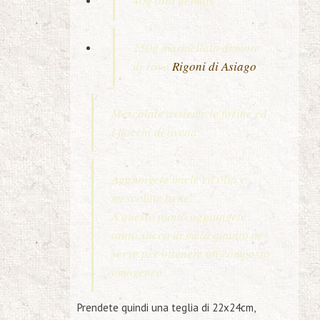
40g olio di mais
250g marmellata di more
di rovo
Rigoni di Asiago
Mescolate assieme le farine ed
i fiocchi di avena.
Aggiungere miele ed olio e
mescolate bene.
A questo punto aggiungete
tanto succo di mela quanto ne
serve per ottenere un composto
omogeneo.
Prendete quindi una teglia di 22x24cm,