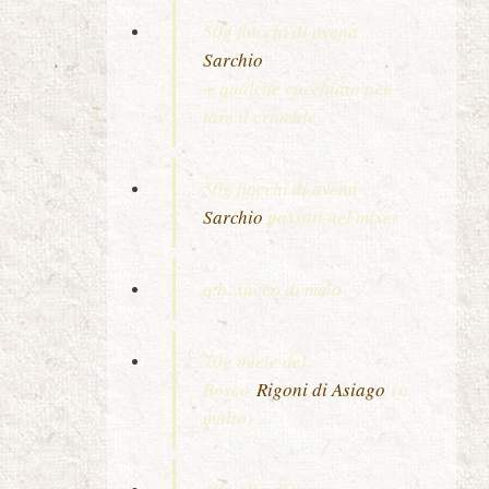
50g fiocchi di avena
Sarchio
+ qualche cucchiaio per
fare il crumble
50g fiocchi di avena
Sarchio
passati nel mixer
q.b. succo di mela
70g miele del
Bosco
Rigoni di Asiago
(o
malto)