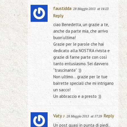
faustidda
28 Maggio 2013
at 14:23
Reply
ciao Benedetta, un grazie a te,
anche da parte mia, che arrivo
buon’ultima!
Grazie per le parole che hai
dedicato alla NOSTRA rivista e
grazie di farne parte con così
tanto entusiasmo. Sei davvero
“trascinante” :))
Non ultimo… grazie per le tue
barrette speciali che mi intrigano
un sacco!
Un abbraccio e a presto :))
Vaty ♪
Reply
28 Maggio 2013
at 17:39
Un post quasi in punta di piedi..