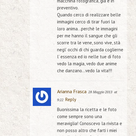
macchina fotografica, già è in
preventivo.
Quando cerco di realizzare belle
immagini cerco di tirar fuori la
loro anima…perchè le immagini
per me hanno il sangue che gli
scorre tra le vene, sono vive, stà
negl’ occhi di chi guarda coglierne
l’ essenza ed io nelle tue di foto
vedo la magia, vedo due anime
che danzano…vedo la vita!!!
Arianna Frasca
28 Maggio 2013
at
Reply
9:22
Buonissima la ricetta e le foto
come sempre sono una
meraviglia! Conoscevo la rivista e
non posso altro che farti i miei