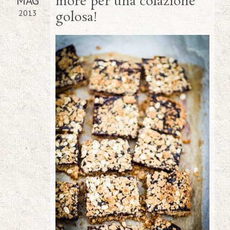
MAG
more per una colazione
2013
golosa!