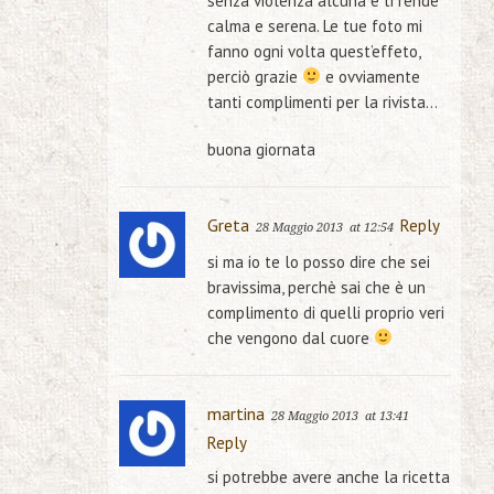
senza violenza alcuna e ti rende
calma e serena. Le tue foto mi
fanno ogni volta quest’effeto,
perciò grazie
e ovviamente
tanti complimenti per la rivista…
buona giornata
Greta
Reply
28 Maggio 2013
at 12:54
si ma io te lo posso dire che sei
bravissima, perchè sai che è un
complimento di quelli proprio veri
che vengono dal cuore
martina
28 Maggio 2013
at 13:41
Reply
si potrebbe avere anche la ricetta