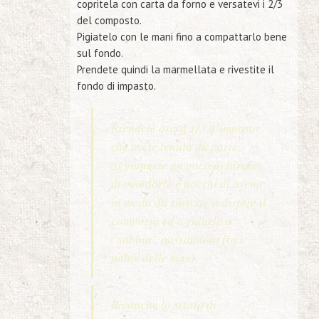
copritela con carta da forno e versatevi i 2/3
del composto.
Pigiatelo con le mani fino a compattarlo bene
sul fondo.
Prendete quindi la marmellata e rivestite il
fondo di impasto.
Prendete ora il 1/3 d’impasto
che avete tenuto da parte,
aggiungete un poco di farina
di mandorle e fiocchi di avena
in modo da riuscire a disfare il
composto ed a ridurlo a
“sabbia” passandolo fra i
palmi delle mani.
Ricoprite lo strato di