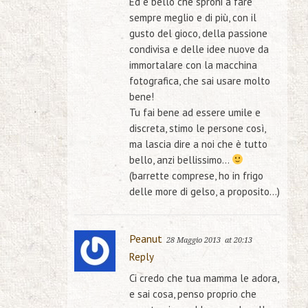
Ed è bello che sproni a fare
sempre meglio e di più, con il
gusto del gioco, della passione
condivisa e delle idee nuove da
immortalare con la macchina
fotografica, che sai usare molto
bene!
Tu fai bene ad essere umile e
discreta, stimo le persone così,
ma lascia dire a noi che è tutto
bello, anzi bellissimo…
(barrette comprese, ho in frigo
delle more di gelso, a proposito…)
Peanut
28 Maggio 2013
at 20:13
Reply
Ci credo che tua mamma le adora,
e sai cosa, penso proprio che