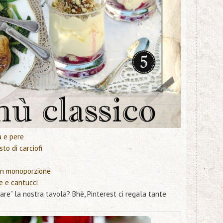
a e pere
to di carciofi
 in monoporzione
e e cantucci
re” la nostra tavola? Bhè, Pinterest ci regala tante