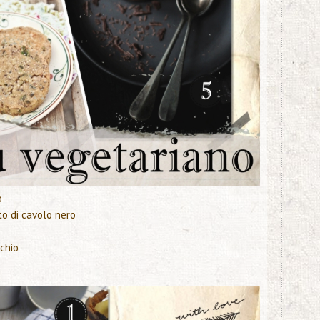
o
to di cavolo nero
cchio