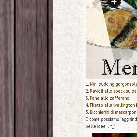
1.
Mini pudding gorgonzol
2.
Ravioli allo speck su pes
3.
Pane allo zafferano
4.
Filetto alla wellington
5.
Bicchierini di mascarpon
E come possiamo “agghinda
belle idee… ^_*