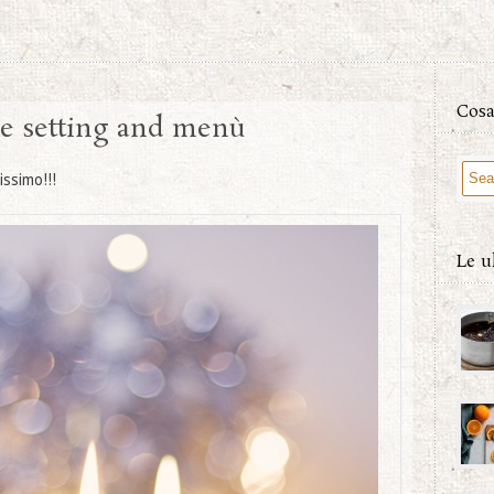
Cosa
le setting and menù
issimo!!!
Le u