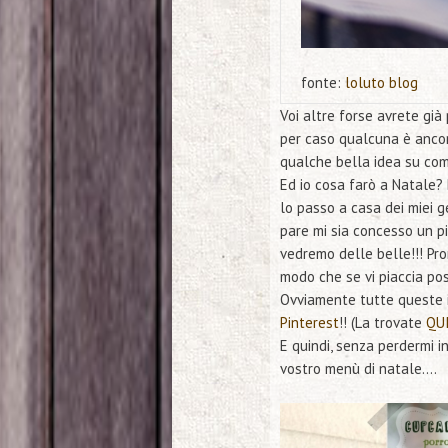
fonte:
loluto blog
Voi altre forse avrete gi
per caso qualcuna è ancora
qualche bella idea su come
Ed io cosa farò a Natale?
lo passo a casa dei miei g
pare mi sia concesso un p
vedremo delle belle!!! Pro
modo che se vi piaccia po
Ovviamente tutte queste i
Pinterest
!! (La trovate
QU
E quindi, senza perdermi i
vostro menù di natale….