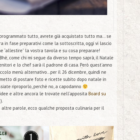
à programmato tutto, avrete già acquistato tutto ma… se
 in fase preparativi come la sottoscritta, oggi vi lascio
 “allestire” la vostra tavola e su cosa preparare!
 Bhè, come chi mi segue da diverso tempo saprà, il Natale
enitori e lo chef sarà il padrone di casa. Però quest’anno
iccolo menù alternativo…per il 26 dicembre, quindi ne
metto di postare foto e ricette subito dopo natale in
ssiate riproporlo, perchè no, a capodanno
dee e altre ancora le trovate nell’apposita
Board su
I
)
.
n altre parole, ecco qualche proposta culinaria per il