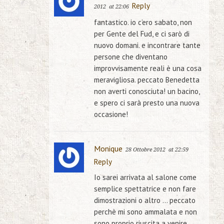
Reply
2012
at 22:06
fantastico. io c’ero sabato, non
per Gente del Fud, e ci sarò di
nuovo domani. e incontrare tante
persone che diventano
improvvisamente reali è una cosa
meravigliosa. peccato Benedetta
non averti conosciuta! un bacino,
e spero ci sarà presto una nuova
occasione!
Monique
28 Ottobre 2012
at 22:59
Reply
Io sarei arrivata al salone come
semplice spettatrice e non fare
dimostrazioni o altro … peccato
perchè mi sono ammalata e non
sono proprio riuscita a venire.