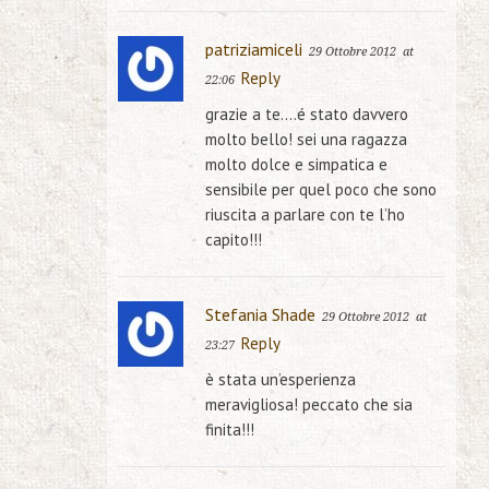
patriziamiceli
29 Ottobre 2012
at
Reply
22:06
grazie a te….é stato davvero
molto bello! sei una ragazza
molto dolce e simpatica e
sensibile per quel poco che sono
riuscita a parlare con te l’ho
capito!!!
Stefania Shade
29 Ottobre 2012
at
Reply
23:27
è stata un’esperienza
meravigliosa! peccato che sia
finita!!!