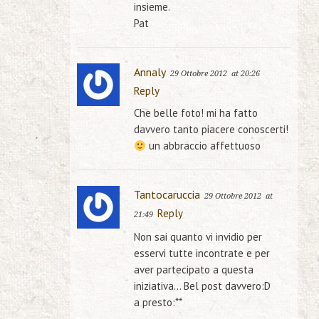
insieme.
Pat
Annaly
29 Ottobre 2012
at 20:26
Reply
Che belle foto! mi ha fatto
davvero tanto piacere conoscerti!
un abbraccio affettuoso
Tantocaruccia
29 Ottobre 2012
at
Reply
21:49
Non sai quanto vi invidio per
esservi tutte incontrate e per
aver partecipato a questa
iniziativa… Bel post davvero:D
a presto:**