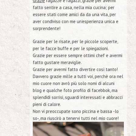
Grazie
ragazze e ragazzi, grazie per avermi
fatto sentire a casa, nella mia cucina; per
essere stati come amici da da una vita, per
aver condiviso con me un’esperienza unica e
sorprendente!
Grazie per le risate, per le piccole scoperte,
per le facce buffe e per le spiegazioni.
Grazie per essere sempre ottimi chef e avermi
fatto gustare meraviglie.
Grazie per avermi fatto divertire così tanto!
Davvero grazie mille a tutti voi, perchè ora nel
mio cuore non avrò più solo nomi di alcuni
blog e qualche foto profilo di facebbok, ma
splendidi sorrisi, sguardi interessati e abbracci
pieni di calore.
Non vi preoccupate sono piccina e bassa -lo
so-, ma riuscirò a tenervi tutti nel mio cuore!