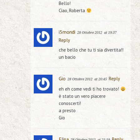
Bello!
Ciao, Roberta
i5mondi
28 Ottobre 2012
at 19:37
Reply
che bello che tu ti sia divertita!!
un bacio
Gio
Reply
28 Ottobre 2012
at 20:45
eh eh come vedi ti ho trovato!
è stato un vero piacere
conoscerti!
a presto
Gio
Elisa
Reply
28 Ottobre 2012
at 21:19