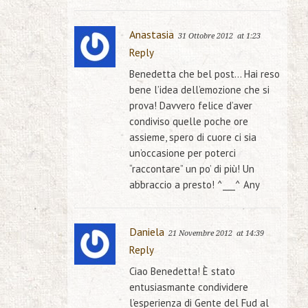
Anastasia
31 Ottobre 2012
at 1:23
Reply
Benedetta che bel post… Hai reso
bene l’idea dell’emozione che si
prova! Davvero felice d’aver
condiviso quelle poche ore
assieme, spero di cuore ci sia
un’occasione per poterci
“raccontare” un po’ di più! Un
abbraccio a presto! ^___^ Any
Daniela
21 Novembre 2012
at 14:39
Reply
Ciao Benedetta! È stato
entusiasmante condividere
l’esperienza di Gente del Fud al