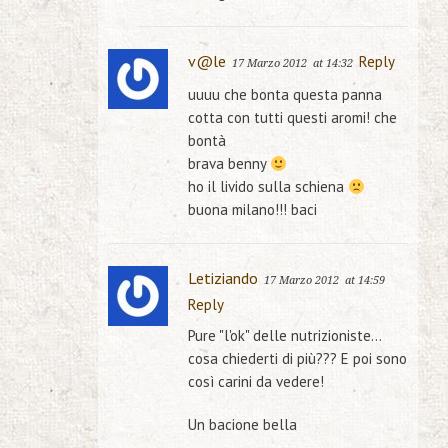
v@le
Reply
17 Marzo 2012
at 14:32
uuuu che bonta questa panna
cotta con tutti questi aromi! che
bontà
brava benny
ho il livido sulla schiena
buona milano!!! baci
Letiziando
17 Marzo 2012
at 14:59
Reply
Pure "l'ok" delle nutrizioniste…
cosa chiederti di più??? E poi sono
così carini da vedere!
Un bacione bella