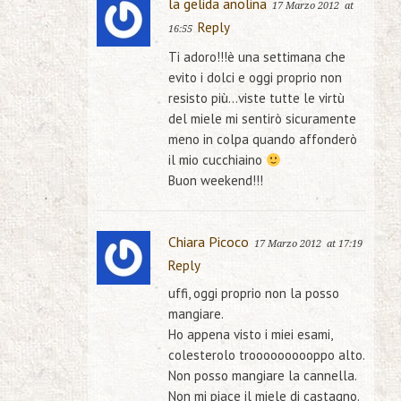
la gelida anolina
17 Marzo 2012
at
Reply
16:55
Ti adoro!!!è una settimana che
evito i dolci e oggi proprio non
resisto più…viste tutte le virtù
del miele mi sentirò sicuramente
meno in colpa quando affonderò
il mio cucchiaino
Buon weekend!!!
Chiara Picoco
17 Marzo 2012
at 17:19
Reply
uffi, oggi proprio non la posso
mangiare.
Ho appena visto i miei esami,
colesterolo troooooooooppo alto.
Non posso mangiare la cannella.
Non mi piace il miele di castagno.