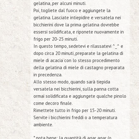
gelatina, per alcuni minuti.
Poi, togliete dal fuoco e aggiungete la
gelatina. Lasciate intiepidire e versatela nei
bicchierini dove la prima gelatina dovrebbe
essersi solidificata, e riponete nuovamente in
frigo per 20-25 minuti.
In questo tempo, sedetevi e rilassatevi ^_^
e
dopo circa 20 minuti, preparate la gelatina di
miele di acacia con lo stesso procedimento
della gelatina di miele di castagno preparata
in precedenza.
Allo stesso modo, quando sarà tiepida
versatela nei bicchierini, sulla panna cotta
ormai solidificata e aggiungete qualche pinolo
come decoro finale.
Rimettete tutto in frigo per 15-20 minuti.
Servite i bicchierini freddi o a temperatura
ambiente.
* nota bene:
la quantità di agar agar (o