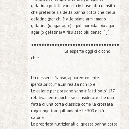
gelatina) potete variarla in base alla densità
che preferite sia della panna cotta che della
gelatina (per chi è alle prime armi: meno
gelatina (o agar agar) = più morbida; più agar
agar (o gelatina) = risultato più denso. ^_^
●
●
●
●
●
●
●
●
●
●
●
●
●
●
●
●
●
●
●
●
●
●
●
●
●
●
●
●
●
●
●
●
●
●
●
●
●
Le esperte oggi ci dicono
che:
Un dessert sfizioso,
apparentemente
ipercalorico
, ma…in realtà
non lo è
!
Le calorie per porzione sono infatti “solo” 177,
relativamente poche se considerate che una
fetta di una torta classica come la crostata
raggiunge tranquillamente le 300 e più
calorie.
Le proprietà nutrizionali di questa panna cotta