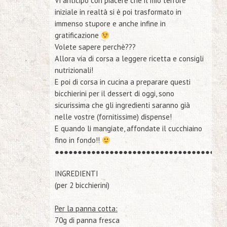
Vi anticipo con piacere che il mio
terrore
iniziale in realtà si è poi trasformato in
immenso stupore
e anche infine in
gratificazione
Volete sapere perchè???
Allora via di corsa a leggere ricetta e consigli
nutrizionali!
E poi
di corsa in cucina
a preparare questi
bicchierini per il dessert di oggi, sono
sicurissima che gli ingredienti saranno già
nelle vostre (fornitissime) dispense!
E quando li mangiate, affondate il cucchiaino
fino in fondo!!
●
●
●
●
●
●
●
●
●
●
●
●
●
●
●
●
●
●
●
●
●
●
●
●
●
●
●
●
●
●
●
●
●
●
●
●
●
INGREDIENTI
(per 2 bicchierini)
Per la panna cotta:
70g di panna fresca