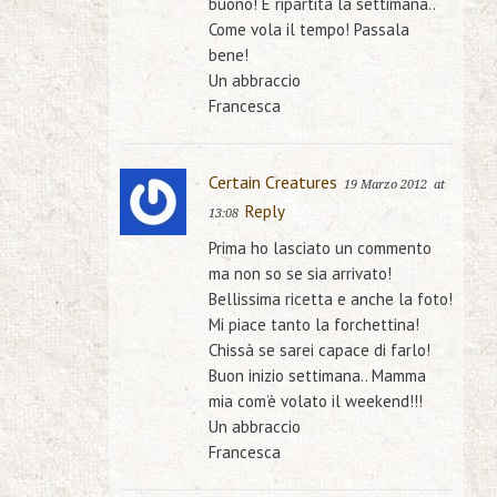
buono! È ripartita la settimana..
Come vola il tempo! Passala
bene!
Un abbraccio
Francesca
Certain Creatures
19 Marzo 2012
at
Reply
13:08
Prima ho lasciato un commento
ma non so se sia arrivato!
Bellissima ricetta e anche la foto!
Mi piace tanto la forchettina!
Chissà se sarei capace di farlo!
Buon inizio settimana.. Mamma
mia com’è volato il weekend!!!
Un abbraccio
Francesca