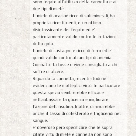
sono legate all’utilizzo della cannella e ai
due tipi di miele.
Il miele di acacia
è ricco di sali minerali, ha
proprieta’ ricostituenti, e’ un ottimo
disintossicante del fegato ed e’
particolarmente valido contro le irritazioni
della gola.
Il miele di castagno
è ricco di ferro ed e’
quindi valido contro alcuni tipi di anemia.
Combatte la tosse e viene consigliato a chi
soffre di ulcere.
Riguardo
la cannella
, recenti studi ne
evidenziano le molteplici virtù. In particolare
questa spezia sembrerebbe efficace
nell’abbassare la glicemia e migliorare
l’azione dell’insulina. Inoltre, diminuirebbe
anche il tasso di colesterolo e trigliceridi nel
sangue.
E’ doveroso però specificare che le sopra
citate virtù di miele e cannella non sono