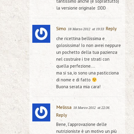
tantissimo anche (e soprattutto)
la versione originale :DDD
Simo
Reply
18 Marzo 2012
at 19:33
che ricettina bellissima e
golosissima! Io non avrei neppure
un pochetto della tua pazienza
nel costruire i tre strati con
quella perfezione….
ma si sa, io sono una pasticciona
di nome e di fatto
Buona serata mia cara!
Melissa
18 Marzo 2012
at 22:36
Reply
Bene, l’approvazione delle
nutrizioniste è un motivo un più