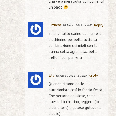
una vera meraviglia, complimenti!
un bacio
Tiziana
Reply
18 Marzo 2012
at 0:43
innanzi tutto carino da morire il
bicchierino, poi bella tutta la
combinazione dei mieli con la
panna cotta agrumata.. bello
bello!!! complimenti
Ely
Reply
18 Marzo 2012
at 12:19
Quando ci sono delle
nutrizioniste così io faccio festa!!!
Che persone deliziose, come
questo bicchierino, leggero (lo
dicono loro) e goloso goloso (lo
dico io)