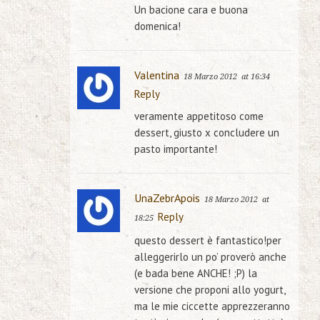
Un bacione cara e buona
domenica!
Valentina
18 Marzo 2012
at 16:34
Reply
veramente appetitoso come
dessert, giusto x concludere un
pasto importante!
UnaZebrApois
18 Marzo 2012
at
Reply
18:25
questo dessert è fantastico!per
alleggerirlo un po’ proverò anche
(e bada bene ANCHE! ;P) la
versione che proponi allo yogurt,
ma le mie ciccette apprezzeranno