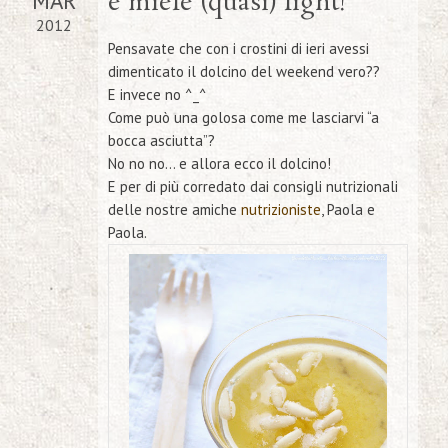
MAR
e miele (quasi) light!
2012
Pensavate che con i crostini di ieri avessi
dimenticato il
dolcino del weekend
vero??
E invece no ^_^
Come può una golosa come me lasciarvi “a
bocca asciutta”?
No no no… e allora ecco il dolcino!
E per di più corredato dai consigli nutrizionali
delle nostre amiche
nutrizioniste
, Paola e
Paola.