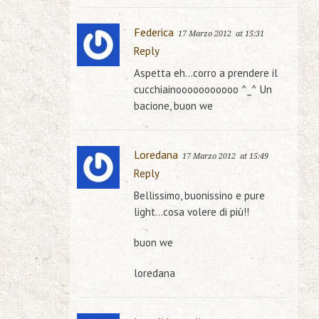
Federica
17 Marzo 2012
at 15:31
Reply
Aspetta eh…corro a prendere il
cucchiainooooooooooo ^_^ Un
bacione, buon we
Loredana
17 Marzo 2012
at 15:49
Reply
Bellissimo, buonissino e pure
light…cosa volere di più!!
buon we
loredana