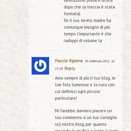
lievitazione prima e un'ora
dopo che la treccia è stata
formata).
Se il tuo lievito madre ha
comunque bisogno di più
tempo l'importante è che
radoppi di volume la
Parole Ripiene
16 Febbraio 2012
at
Reply
11:39
Amo sempre di più il tuo blog, le
tue foto luminose e la cura con
cui definisci ogni piccolo
particolare!
Mi farebbe davvero piacere un
tuo commento e un tuo consiglio
sul nostro blog, per quanto
riguarda la grafica e tutto il resto,