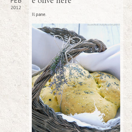
FEB
e olive nere
2012
Il pane.