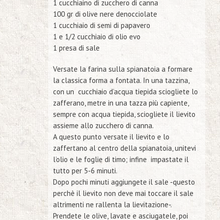
1 cucchiaino di zucchero di canna
100 gr di olive nere denocciolate
1 cucchiaio di semi di papavero
1 e 1/2 cucchiaio di olio evo
1 presa di sale
Versate la farina sulla spianatoia a formare
la classica forma a fontata. In una tazzina,
con un cucchiaio d’acqua tiepida sciogliete lo
zafferano, metre in una tazza più capiente,
sempre con acqua tiepida, sciogliete il lievito
assieme allo zucchero di canna.
A questo punto versate il lievito e lo
zaffertano al centro della spianatoia, unitevi
l’olio e le foglie di timo; infine impastate il
tutto per 5-6 minuti.
Dopo pochi minuti aggiungete il sale
-questo
perchè il lievito non deve mai toccare il sale
altrimenti ne rallenta la lievitazione-
.
Prendete le olive, lavate e asciugatele, poi