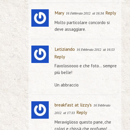
Mary
Reply
16 Febbraio 2012
at 16:34
Molto particolare concordo si
deve assaggiare.
Letiziando
16 Febbraio 2012
at 16:53
Reply
Favolosoooo e che foto… sempre
più belle!
Un abbraccio
breakfast at lizzy's
16 Febbraio
Reply
2012
at 17:33
Meraviglioso questo pane, che
colori e chissà che profumo! …