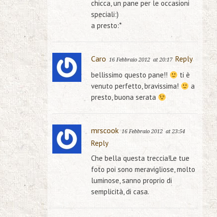
chicca, un pane per le occasioni
speciali:)
a presto:*
Caro
Reply
16 Febbraio 2012
at 20:17
bellissimo questo pane!!
ti è
venuto perfetto, bravissima!
a
presto, buona serata
mrscook
16 Febbraio 2012
at 23:54
Reply
Che bella questa treccia!Le tue
foto poi sono meravigliose, molto
luminose, sanno proprio di
semplicità, di casa.