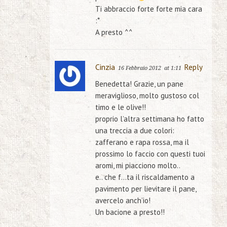
Ti abbraccio forte forte mia cara
:*
A presto ^^
Cinzia
Reply
16 Febbraio 2012
at 1:11
Benedetta! Grazie, un pane
meraviglioso, molto gustoso col
timo e le olive!!
proprio l’altra settimana ho fatto
una treccia a due colori:
zafferano e rapa rossa, ma il
prossimo lo faccio con questi tuoi
aromi, mi piacciono molto..
e.. che f…ta il riscaldamento a
pavimento per lievitare il pane,
avercelo anch’io!
Un bacione a presto!!