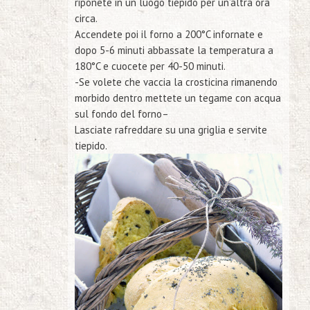
riponete in un luogo tiepido per un’altra ora
circa.
Accendete poi il forno a 200°C infornate e
dopo 5-6 minuti abbassate la temperatura a
180°C e cuocete per 40-50 minuti.
-Se volete che vaccia la crosticina rimanendo
morbido dentro mettete un tegame con acqua
sul fondo del forno
–
Lasciate rafreddare su una griglia e servite
tiepido.