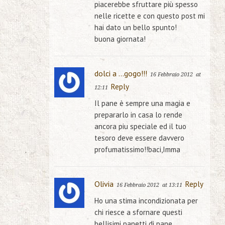
piacerebbe sfruttare più spesso
nelle ricette e con questo post mi
hai dato un bello spunto!
buona giornata!
dolci a ...gogo!!!
16 Febbraio 2012
at
Reply
12:11
Il pane è sempre una magia e
prepararlo in casa lo rende
ancora piu speciale ed il tuo
tesoro deve essere davvero
profumatissimo!!baci,Imma
Olivia
Reply
16 Febbraio 2012
at 13:11
Ho una stima incondizionata per
chi riesce a sfornare questi
bellisimi panetti di pane