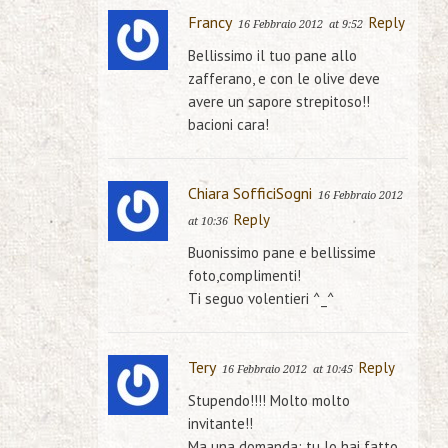
Francy
Reply
16 Febbraio 2012
at 9:52
Bellissimo il tuo pane allo
zafferano, e con le olive deve
avere un sapore strepitoso!!
bacioni cara!
Chiara SofficiSogni
16 Febbraio 2012
Reply
at 10:36
Buonissimo pane e bellissime
foto,complimenti!
Ti seguo volentieri ^_^
Tery
Reply
16 Febbraio 2012
at 10:45
Stupendo!!!! Molto molto
invitante!!
Ma una domanda: tu lo hai fatto