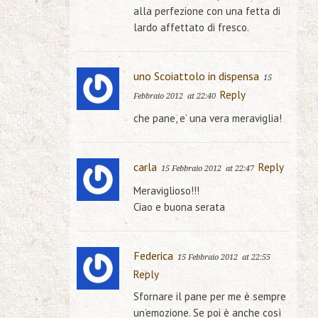
alla perfezione con una fetta di
lardo affettato di fresco.
uno Scoiattolo in dispensa
15
Reply
Febbraio 2012
at 22:40
che pane, e’ una vera meraviglia!
carla
Reply
15 Febbraio 2012
at 22:47
Meraviglioso!!!
Ciao e buona serata
Federica
15 Febbraio 2012
at 22:55
Reply
Sfornare il pane per me è sempre
un’emozione. Se poi è anche così