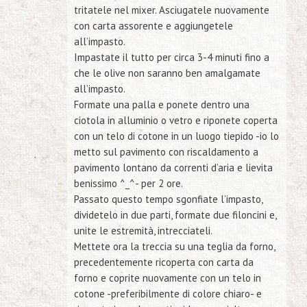
tritatele nel mixer. Asciugatele nuovamente
con carta assorente e aggiungetele
all’impasto.
Impastate il tutto per circa 3-4 minuti fino a
che le olive non saranno ben amalgamate
all’impasto.
Formate una palla e ponete dentro una
ciotola in alluminio o vetro e riponete coperta
con un telo di cotone in un luogo tiepido
-io lo
metto sul pavimento con riscaldamento a
pavimento lontano da correnti d’aria e lievita
benissimo ^_^-
per 2 ore.
Passato questo tempo sgonfiate l’impasto,
dividetelo in due parti, formate due filoncini e,
unite le estremità, intrecciateli.
Mettete ora la treccia su una teglia da forno,
precedentemente ricoperta con carta da
forno e coprite nuovamente con un telo in
cotone -preferibilmente di colore chiaro- e