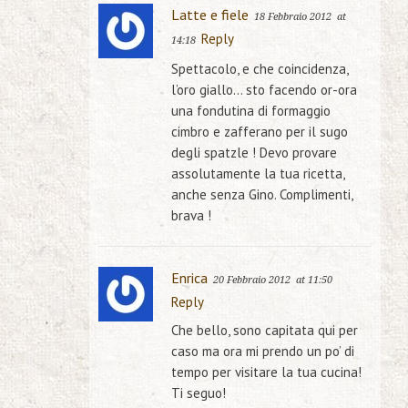
Latte e fiele
18 Febbraio 2012
at
Reply
14:18
Spettacolo, e che coincidenza,
l’oro giallo… sto facendo or-ora
una fondutina di formaggio
cimbro e zafferano per il sugo
degli spatzle ! Devo provare
assolutamente la tua ricetta,
anche senza Gino. Complimenti,
brava !
Enrica
20 Febbraio 2012
at 11:50
Reply
Che bello, sono capitata qui per
caso ma ora mi prendo un po’ di
tempo per visitare la tua cucina!
Ti seguo!