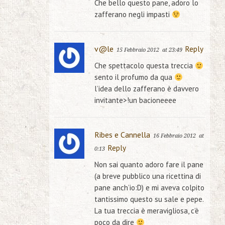
Che bello questo pane, adoro lo
zafferano negli impasti
v@le
Reply
15 Febbraio 2012
at 23:49
Che spettacolo questa treccia
sento il profumo da qua
l’idea dello zafferano è davvero
invitante>!un bacioneeee
Ribes e Cannella
16 Febbraio 2012
at
Reply
0:13
Non sai quanto adoro fare il pane
(a breve pubblico una ricettina di
pane anch’io:D) e mi aveva colpito
tantissimo questo su sale e pepe.
La tua treccia è meravigliosa, c’è
poco da dire