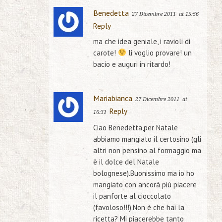
Benedetta
27 Dicembre 2011
at 15:56
Reply
ma che idea geniale, i ravioli di
carote!
li voglio provare! un
bacio e auguri in ritardo!
Mariabianca
27 Dicembre 2011
at
Reply
16:31
Ciao Benedetta,per Natale
abbiamo mangiato il certosino (gli
altri non pensino al formaggio ma
è il dolce del Natale
bolognese).Buonissimo ma io ho
mangiato con ancorà più piacere
il panforte al cioccolato
(favoloso!!!).Non è che hai la
ricetta? Mi piacerebbe tanto