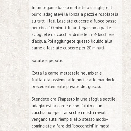
In un tegame basso mettete a sciogliere il
burro, adagiatevi la lonza a pezzi e rosolatela
su tutti i lati. Lasciate cuocere a fuoco basso
per circa 10 minuti. In un tegamino a parte
sciogliete i 2 cucchiai di miele in ½ bicchiere
d’acqua. Poi aggiungete questo liquido alla
carne e lasciate cuocere per 20 minuti.
Salate e pepate.
Cotta la carne, mettetela nel mixer e
frullatela assieme alle noci e alle mandorle
precedentemente private del guscio.
Stendete ora l’impasto in una sfoglia sottile,
adagiatevi la carne e con l’aiuto di un
cucchiaino -per far si che i nostri ravioli
vengano tutti riempiti allo stesso modo-
cominciate a fare dei “bocconcini” in metà