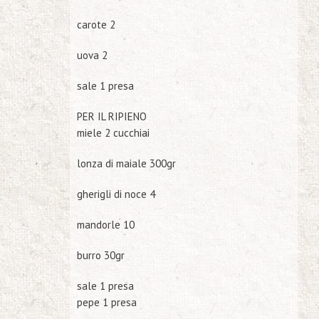
carote
2
uova
2
sale
1 presa
PER IL RIPIENO
miele
2 cucchiai
lonza di maiale
300gr
gherigli di noce
4
mandorle
10
burro
30gr
sale
1 presa
pepe
1 presa