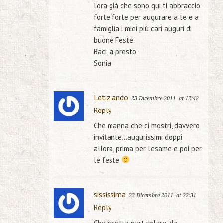
l’ora già che sono qui ti abbraccio
forte forte per augurare a te e a
famiglia i miei più cari auguri di
buone Feste.
Baci, a presto
Sonia
Letiziando
23 Dicembre 2011
at 12:42
Reply
Che manna che ci mostri, davvero
invitante…augurissimi doppi
allora, prima per l’esame e poi per
le feste
sississima
23 Dicembre 2011
at 22:31
Reply
Che ricetta particolare, da