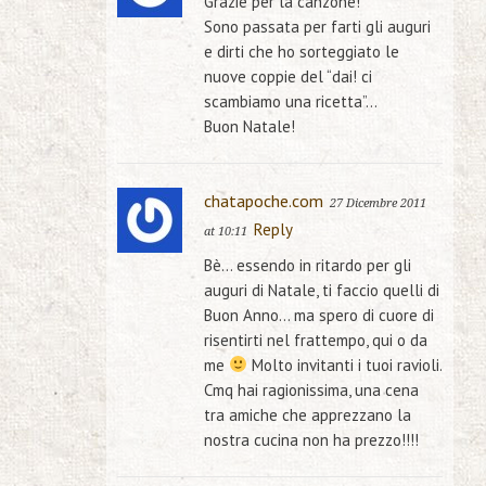
Grazie per la canzone!
Sono passata per farti gli auguri
e dirti che ho sorteggiato le
nuove coppie del “dai! ci
scambiamo una ricetta”…
Buon Natale!
chatapoche.com
27 Dicembre 2011
Reply
at 10:11
Bè… essendo in ritardo per gli
auguri di Natale, ti faccio quelli di
Buon Anno… ma spero di cuore di
risentirti nel frattempo, qui o da
me
Molto invitanti i tuoi ravioli.
Cmq hai ragionissima, una cena
tra amiche che apprezzano la
nostra cucina non ha prezzo!!!!