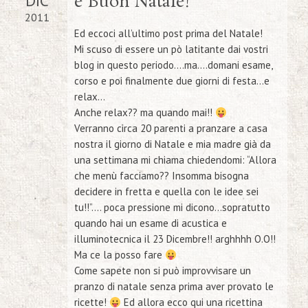
DIC
e Buon Natale!
2011
Ed eccoci all’ultimo post prima del Natale!
Mi scuso di essere un pò latitante dai vostri
blog in questo periodo….ma….domani esame,
corso e poi finalmente due giorni di festa…e
relax…
Anche relax?? ma quando mai!!
Verranno circa 20 parenti a pranzare a casa
nostra il giorno di Natale e mia madre già da
una settimana mi chiama chiedendomi:
“Allora
che menù facciamo?? Insomma bisogna
decidere in fretta e quella con le idee sei
tu!!”
…. poca pressione mi dicono…sopratutto
quando hai un esame di acustica e
illuminotecnica il 23 Dicembre!! arghhhh O.O!!
Ma ce la posso fare
Come sapete non si può improvvisare un
pranzo di natale senza prima aver provato le
ricette!
Ed allora ecco qui una ricettina