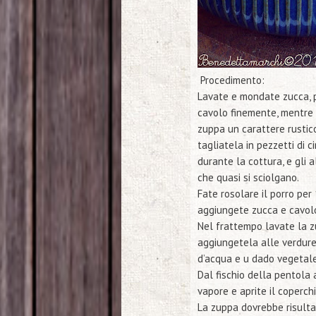
Procedimento:
Lavate e mondate zucca, por
cavolo finemente, mentre l
zuppa un carattere rustic
tagliatela in pezzetti di 
durante la cottura, e gli a
che quasi si sciolgano.
Fate rosolare il porro per
aggiungete zucca e cavolo
Nel frattempo lavate la z
aggiungetela alle verdure
d’acqua e u dado vegetale
Dal fischio della pentola a
vapore e aprite il coperchi
La zuppa dovrebbe risulta