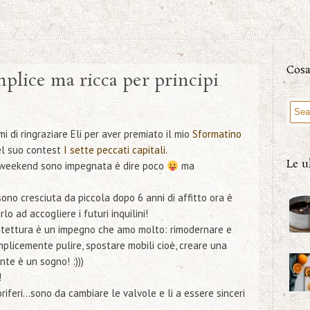
Cosa
plice ma ricca per principi
 di ringraziare Eli per aver premiato il mio
Sformatino
l suo contest
I sette peccati capitali
.
Le u
o weekend sono impegnata è dire poco
ma
ono cresciuta da piccola dopo 6 anni di affitto ora è
o ad accogliere i futuri inquilini!
itettura è un impegno che amo molto: rimodernare e
mplicemente pulire, spostare mobili cioè, creare una
te è un sogno! :)))
!
oriferi…sono da cambiare le valvole e li a essere sinceri