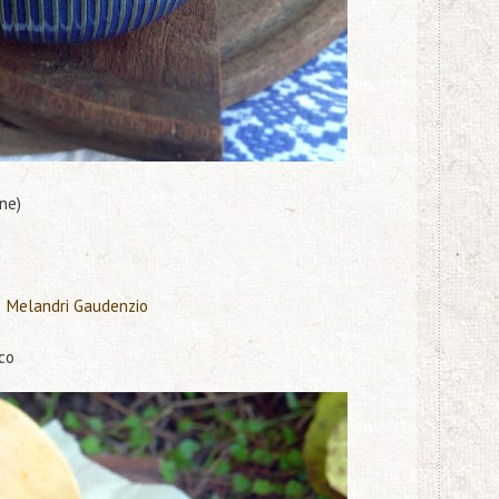
ne)
a
Melandri Gaudenzio
co