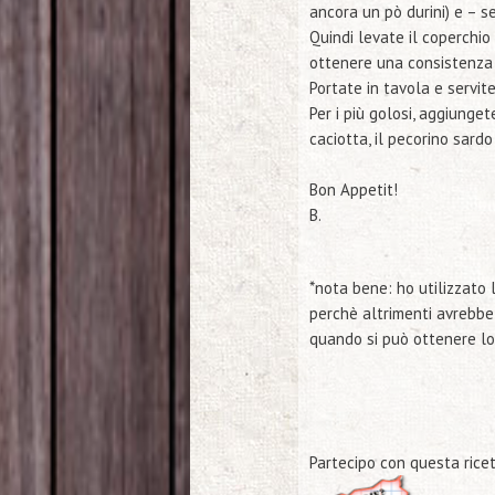
ancora un pò durini) e – s
Quindi levate il coperchio
ottenere una consistenza c
Portate in tavola e servite
Per i più golosi, aggiunge
caciotta, il pecorino sardo
Bon Appetit!
B.
*nota bene:
ho utilizzato 
perchè altrimenti avrebbe
quando si può ottenere lo 
Partecipo con questa ricet