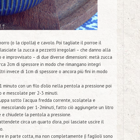
ro (o la cipolla) e cavolo. Poi tagliate il porroe il
asciate la zucca a pezzetti irregolari –
che danno alla
o e improvvisato
– di due diverse dimensioni: metà zucca
circa 2cm di spessore in modo che rimangano integri
ltri invece di 1cm di spessore o ancora più fini in modo
 1 minuto con un filo d’olio nella pentola a pressione poi
 e mescolate per 2-3 minuti.
uppa sotto l’acqua fredda corrente, scolatela e
 mescolando per 1-2minuti, fatto ciò aggiungete un litro
 e chiudete la pentola a pressione.
ttendete circa un quarto d’ora, poi lasciate uscire il
o.
re in parte cotta, ma non completamente (i faglioli sono