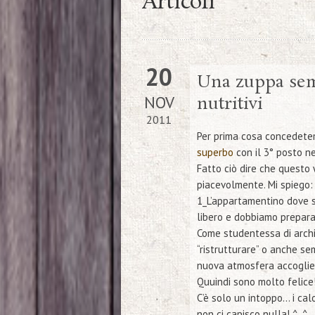
Articoli
20
Una zuppa sem
NOV
nutritivi
2011
Per prima cosa concedetemi
superbo
con il
3° posto
ne
Fatto ciò dire che quest
piacevolmente. Mi spiego:
1_
L’appartamentino dove s
libero e dobbiamo prepararl
Come studentessa di arch
“ristrutturare” o anche se
nuova atmosfera accoglien
Quuindi sono molto felice
C’è solo un intoppo… i cal
non ci capisco nulla! ^_^