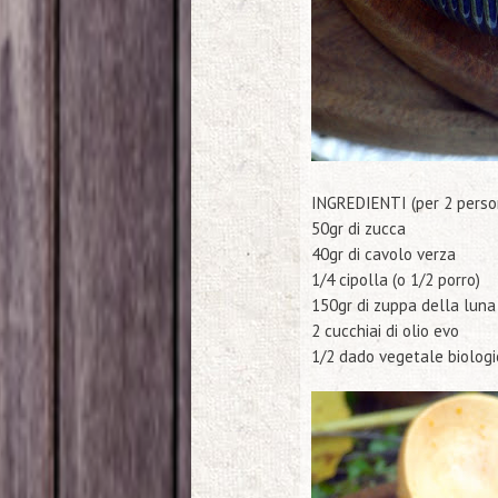
INGREDIENTI
(per 2 perso
50gr di zucca
40gr di cavolo verza
1/4 cipolla (o 1/2 porro)
150gr di zuppa della lun
2 cucchiai di olio evo
1/2 dado vegetale biologi