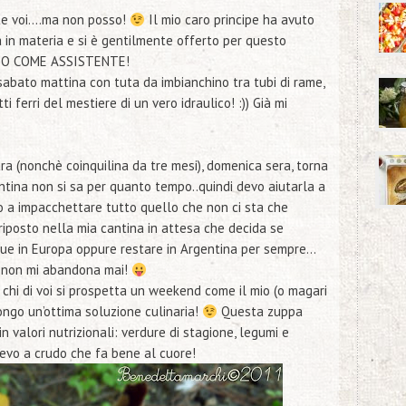
te voi….ma non posso!
Il mio caro principe ha avuto
 in materia e si è gentilmente offerto per questo
 IO COME ASSISTENTE!
sabato mattina con tuta da imbianchino tra tubi di rame,
tti ferri del mestiere di un vero idraulico! :)) Già mi
ra (nonchè coinquilina da tre mesi), domenica sera, torna
ntina non si sa per quanto tempo..quindi devo aiutarla a
to a impacchettare tutto quello che non ci sta che
posto nella mia cantina in attesa che decida se
que in Europa oppure restare in Argentina per sempre…
e non mi abandona mai!
a chi di voi si prospetta un weekend come il mio (o magari
ngo un’ottima soluzione culinaria!
Questa zuppa
n valori nutrizionali: verdure di stagione, legumi e
o evo a crudo che fa bene al cuore!