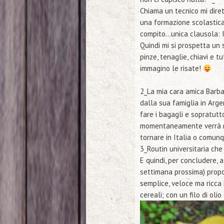
Chiama un tecnico
mi dire
una formazione scolastica
compito…unica clausola:
Quindi mi si prospetta un 
pinze, tenaglie, chiavi e tu
immagino le risate!
2_
La mia cara amica Barba
dalla sua famiglia in Arge
fare i bagagli e sopratut
momentaneamente verrà ri
tornare in Italia o comun
3_
Routin universitaria ch
E quindi, per concludere, 
settimana prossima) propo
semplice, veloce ma ricca i
cereali; con un filo di oli