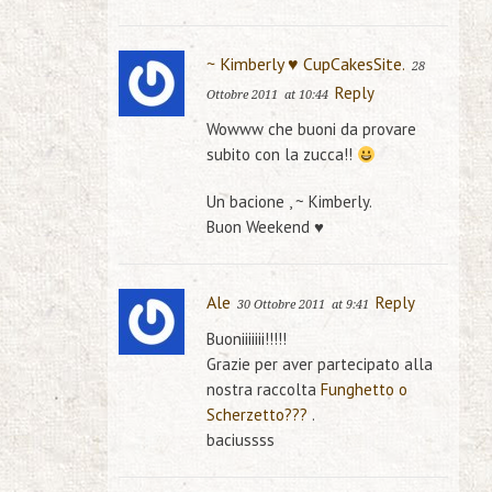
~ Kimberly ♥ CupCakesSite.
28
Reply
Ottobre 2011
at 10:44
Wowww che buoni da provare
subito con la zucca!!
Un bacione , ~ Kimberly.
Buon Weekend ♥
Ale
Reply
30 Ottobre 2011
at 9:41
Buoniiiiiii!!!!!
Grazie per aver partecipato alla
nostra raccolta
Funghetto o
Scherzetto???
.
baciussss