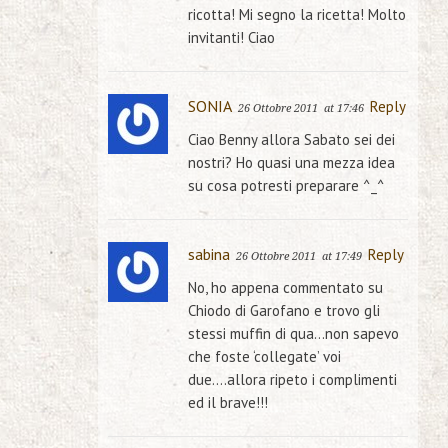
ricotta! Mi segno la ricetta! Molto
invitanti! Ciao
SONIA
Reply
26 Ottobre 2011
at 17:46
Ciao Benny allora Sabato sei dei
nostri? Ho quasi una mezza idea
su cosa potresti preparare ^_^
sabina
Reply
26 Ottobre 2011
at 17:49
No, ho appena commentato su
Chiodo di Garofano e trovo gli
stessi muffin di qua…non sapevo
che foste ‘collegate’ voi
due….allora ripeto i complimenti
ed il brave!!!