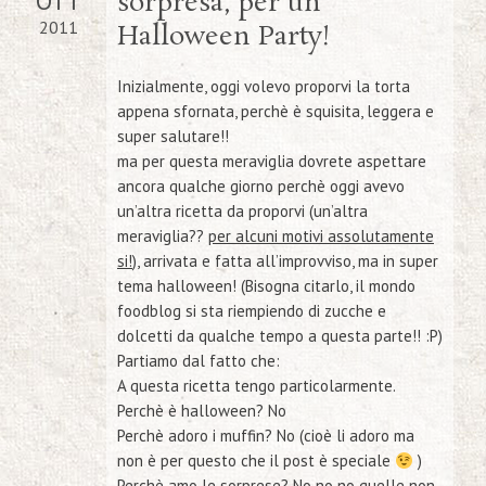
OTT
sorpresa, per un
2011
Halloween Party!
Inizialmente, oggi volevo proporvi la torta
appena sfornata, perchè è squisita, leggera e
super salutare!!
ma per questa meraviglia dovrete aspettare
ancora qualche giorno perchè oggi avevo
un’altra ricetta da proporvi (
un’altra
meraviglia??
per alcuni motivi assolutamente
si!
), arrivata e fatta all’improvviso, ma in super
tema halloween! (Bisogna citarlo, il mondo
foodblog si sta riempiendo di zucche e
dolcetti da qualche tempo a questa parte!! :P)
Partiamo dal fatto che:
A questa ricetta tengo particolarmente.
Perchè è halloween?
No
Perchè adoro i muffin?
No (cioè li adoro ma
non è per questo che il post è speciale
)
Perchè amo le sorprese?
No no no quelle non