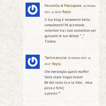
Pecorella di Marzapane
26 Ottobre
Reply
2011
at 18:35
Il tuo blog è veramente bello,
complimenti! Mi accomodo
volentieri tra i tuoi sostenitori per
gustarmi le tue delizie ^_*
Tiziana
Tantocaruccia
26 Ottobre 2011
at
Reply
20:37
Che meraviglia questi muffin!
Siete state troppo brave!
Bè del resto tu e la Vale… mica
pizza e fichi;)
a presto:**