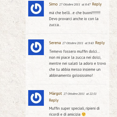
Simo
Reply
27 Ottobre 2011
at 8:47
ma che belli…e che buoni!!!!!!!!
Devo provarci anche io con la
zucca..
Serena
Reply
27 Ottobre 2011
at 9:43
Temevo fossero muffin dolci…
non mi piace la zucca nei dolci,
mentre nei salati la adoro e trovo
che tu abbia messo insieme un
abbinamento golosissimo!
Margot
27 Ottobre 2011
at 22:51
Reply
Muffin super speciali, ripieni di
ricordi e di amicizia