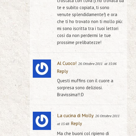
crostata con l’uva (l’ho trovata da
te e subito copiata, ti sono
venute splendidamente!) e ora
che ti ho trovato non ti mollo più:
mi sono iscritta tra i tuoi lettori
così da non perdermi le tue
prossime prelibatezze!
Al Cuoco!
26 Ottobre 2011
at 15:06
Reply
Questi muffins con il cuore a
sorpresa sono deliziosi.
Bravissima!!:D
La cucina di Molly
26 Ottobre 2011
Reply
at 15:48
Ma che buoni col ripieno di