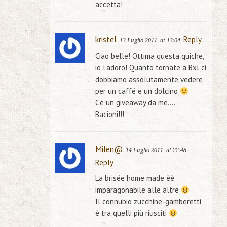
accetta!
kristel
Reply
13 Luglio 2011
at 13:04
Ciao belle! Ottima questa quiche,
io l'adoro! Quanto tornate a Bxl ci
dobbiamo assolutamente vedere
per un caffé e un dolcino
C'é un giveaway da me….
Bacioni!!!
Milen@
14 Luglio 2011
at 22:48
Reply
La brisée home made èè
imparagonabile alle altre
Il connubio zucchine-gamberetti
è tra quelli più riusciti