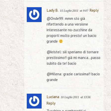
Lady B.
Reply
15 Luglio 2011
at 9:07
@Onde99: mmm sto già
riflettendo a una versione
interessante no-zucchine da
proporti molto presto! un bacio
grande
@kristel: siii speriamo di tornare
prestissimo!! già mi manca…passo
subito da te! bacio
@Milena: grazie carissima!! bacio
grande
Luciana
16 Luglio 2011
at 13:56
Reply
Zucchine e gamberetti si