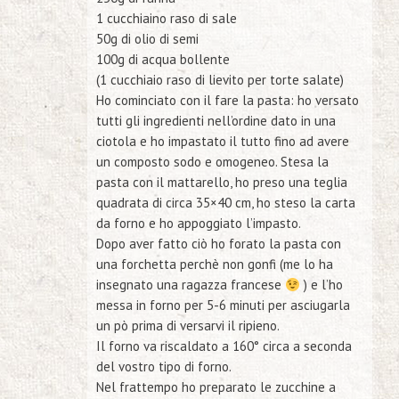
1 cucchiaino raso di sale
50g di olio di semi
100g di acqua bollente
(1 cucchiaio raso di lievito per torte salate)
Ho cominciato con il fare la pasta: ho versato
tutti gli ingredienti nell’ordine dato in una
ciotola e ho impastato il tutto fino ad avere
un composto sodo e omogeneo. Stesa la
pasta con il mattarello, ho preso una teglia
quadrata di circa 35×40 cm, ho steso la carta
da forno e ho appoggiato l’impasto.
Dopo aver fatto ciò ho forato la pasta con
una forchetta perchè non gonfi (me lo ha
insegnato una ragazza francese
) e l’ho
messa in forno per 5-6 minuti per asciugarla
un pò prima di versarvi il ripieno.
Il forno va riscaldato a 160° circa a seconda
del vostro tipo di forno.
Nel frattempo ho preparato le zucchine a