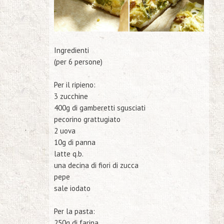
Ingredienti
(per 6 persone)
Per il ripieno:
3 zucchine
400g di gamberetti sgusciati
pecorino grattugiato
2 uova
10g di panna
latte q.b.
una decina di fiori di zucca
pepe
sale iodato
Per la pasta:
250g di farina