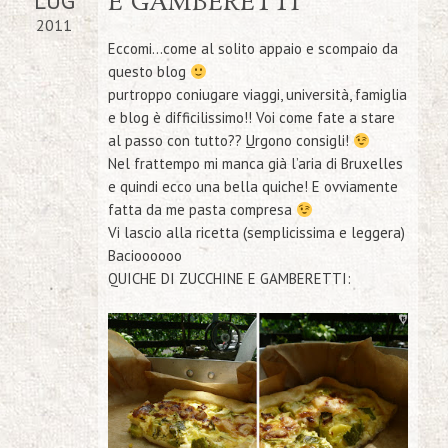
LUG
E GAMBERETTI
2011
Eccomi…come al solito appaio e scompaio da
questo blog
purtroppo coniugare viaggi, università, famiglia
e blog è difficilissimo!! Voi come fate a stare
al passo con tutto??
U
rgono consigli!
Nel frattempo mi manca già l’aria di Bruxelles
e quindi ecco una bella quiche! E ovviamente
fatta da me pasta compresa
Vi lascio alla ricetta (semplicissima e leggera)
Bacioooooo
QUICHE DI ZUCCHINE E GAMBERETTI: