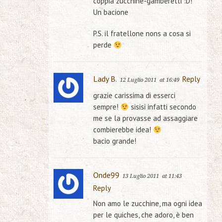
coppia zucchine-gamberetti :D!
Un bacione
P.S. il fratellone nons a cosa si
perde
Lady B.
Reply
12 Luglio 2011
at 16:49
grazie carissima di esserci
sempre!
sisisi infatti secondo
me se la provasse ad assaggiare
combierebbe idea!
bacio grande!
Onde99
13 Luglio 2011
at 11:43
Reply
Non amo le zucchine, ma ogni idea
per le quiches, che adoro, è ben