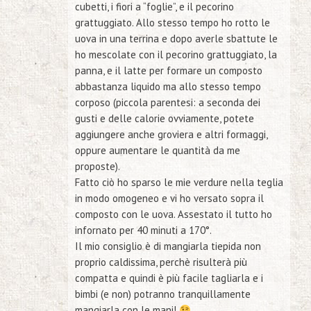
cubetti, i fiori a “foglie”, e il pecorino
grattuggiato. Allo stesso tempo ho rotto le
uova in una terrina e dopo averle sbattute le
ho mescolate con il pecorino grattuggiato, la
panna, e il latte per formare un composto
abbastanza liquido ma allo stesso tempo
corposo (piccola parentesi: a seconda dei
gusti e delle calorie ovviamente, potete
aggiungere anche groviera e altri formaggi,
oppure aumentare le quantità da me
proposte).
Fatto ciò ho sparso le mie verdure nella teglia
in modo omogeneo e vi ho versato sopra il
composto con le uova. Assestato il tutto ho
infornato per 40 minuti a 170°.
Il mio consiglio è di mangiarla tiepida non
proprio caldissima, perchè risulterà più
compatta e quindi è più facile tagliarla e i
bimbi (e non) potranno tranquillamente
mangiarla con le mani!