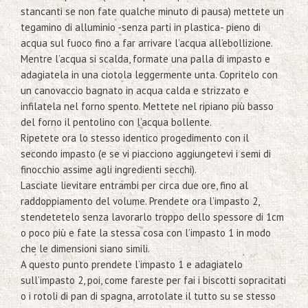
stancanti se non fate qualche minuto di pausa) mettete un
tegamino di alluminio -senza parti in plastica- pieno di
acqua sul fuoco fino a far arrivare l’acqua all’ebollizione.
Mentre l’acqua si scalda, formate una palla di impasto e
adagiatela in una ciotola leggermente unta. Copritelo con
un canovaccio bagnato in acqua calda e strizzato e
infilatela nel forno spento. Mettete nel ripiano più basso
del forno il pentolino con l’acqua bollente.
Ripetete ora lo stesso identico progedimento con il
secondo impasto (e se vi piacciono aggiungetevi i semi di
finocchio assime agli ingredienti secchi).
Lasciate lievitare entrambi per circa due ore, fino al
raddoppiamento del volume. Prendete ora l’impasto 2,
stendetetelo senza lavorarlo troppo dello spessore di 1cm
o poco più e fate la stessa cosa con l’impasto 1 in modo
che le dimensioni siano simili.
A questo punto prendete l’impasto 1 e adagiatelo
sull’impasto 2, poi, come fareste per fai i biscotti sopracitati
o i rotoli di pan di spagna, arrotolate il tutto su se stesso