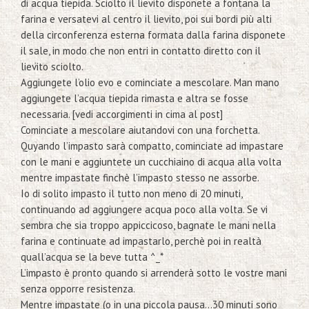
di acqua tiepida. Sciolto il lievito disponete a fontana la
farina e versatevi al centro il lievito, poi sui bordi più alti
della circonferenza esterna formata dalla farina disponete
il sale, in modo che non entri in contatto diretto con il
lievito sciolto.
Aggiungete l’olio evo e cominciate a mescolare. Man mano
aggiungete l’acqua tiepida rimasta e altra se fosse
necessaria. [vedi accorgimenti in cima al post]
Cominciate a mescolare aiutandovi con una forchetta.
Quyando l’impasto sarà compatto, cominciate ad impastare
con le mani e aggiuntete un cucchiaino di acqua alla volta
mentre impastate finchè l’impasto stesso ne assorbe.
Io di solito impasto il tutto non meno di 20 minuti,
continuando ad aggiungere acqua poco alla volta. Se vi
sembra che sia troppo appiccicoso, bagnate le mani nella
farina e continuate ad impastarlo, perchè poi in realtà
quall’acqua se la beve tutta ^_*
L’impasto è pronto quando si arrenderà sotto le vostre mani
senza opporre resistenza.
Mentre impastate (o in una piccola pausa…30 minuti sono