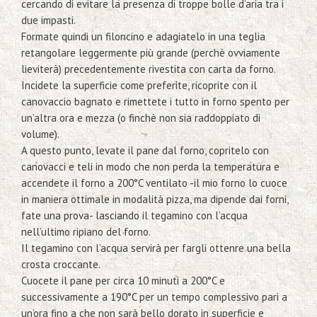
cercando di evitare la presenza di troppe bolle d’aria tra i
due impasti.
Formate quindi un filoncino e adagiatelo in una teglia
retangolare leggermente più grande (perchè ovviamente
lieviterà) precedentemente rivestita con carta da forno.
Incidete la superficie come preferite, ricoprite con il
canovaccio bagnato e rimettete i tutto in forno spento per
un’altra ora e mezza (o finchè non sia raddoppiato di
volume).
A questo punto, levate il pane dal forno, copritelo con
canovacci e teli in modo che non perda la temperatura e
accendete il forno a 200°C ventilato -il mio forno lo cuoce
in maniera ottimale in modalità pizza, ma dipende dai forni,
fate una prova- lasciando il tegamino con l’acqua
nell’ultimo ripiano del forno.
Il tegamino con l’acqua servirà per fargli ottenre una bella
crosta croccante.
Cuocete il pane per circa 10 minuti a 200°C e
successivamente a 190°C per un tempo complessivo pari a
un’ora fino a che non sarà bello dorato in superficie e