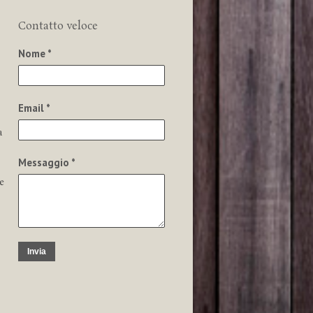
Contatto veloce
Nome *
Email *
a
Messaggio *
e
Invia