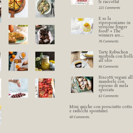
(e raccolta)
221 Comments
E se la
riproponiamo in
versione finger
food? + The
winners are....
76 Comments
Tarte Robuchon
morbida con froll
all'olio
66 Comments
Biscotti vegani all
mandorle con
ripieno di mela
speziata
62 Comments
Mini quiche con prosciutto cotto
e radicchi spontanei
60 Comments