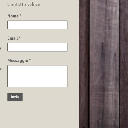
Contatto veloce
Nome *
Email *
a
Messaggio *
e
Invia