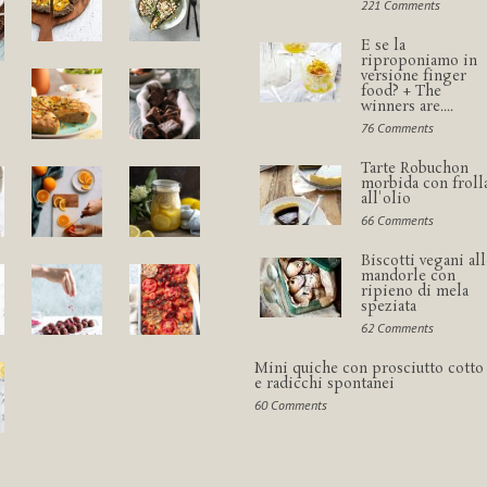
221 Comments
E se la
riproponiamo in
versione finger
food? + The
winners are....
76 Comments
Tarte Robuchon
morbida con froll
all'olio
66 Comments
Biscotti vegani all
mandorle con
ripieno di mela
speziata
62 Comments
Mini quiche con prosciutto cotto
e radicchi spontanei
60 Comments