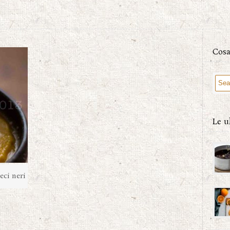
Cosa
Le u
eci neri