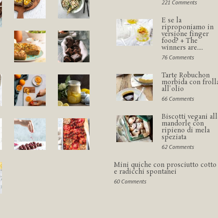
221 Comments
E se la
riproponiamo in
versione finger
food? + The
winners are....
76 Comments
Tarte Robuchon
morbida con froll
all'olio
66 Comments
Biscotti vegani all
mandorle con
ripieno di mela
speziata
62 Comments
Mini quiche con prosciutto cotto
e radicchi spontanei
60 Comments