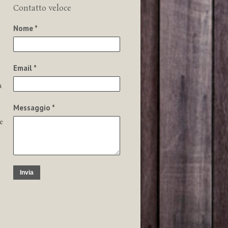
Contatto veloce
Nome *
Email *
a
Messaggio *
e
Invia